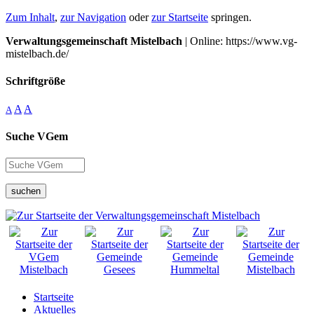
Zum Inhalt
,
zur Navigation
oder
zur Startseite
springen.
Verwaltungsgemeinschaft Mistelbach
| Online: https://www.vg-
mistelbach.de/
Schriftgröße
A
A
A
Suche VGem
suchen
Startseite
Aktuelles