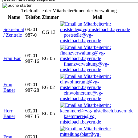
Telefonliste der Mitarbeiter/innen der Verwaltung
Name
Telefon
Zimmer
Mail
Sekretariat
09201
OG 13
/ Zentrale
987-0
poststelle@vg-
mistelbach.bayern.de
09201
Frau Bär
EG 05
987-16
finanzverwaltung@vg-
mistelbach.bayern.de
Frau
09201
EG 02
Bauer
987-28
einwohneramt@vg-
mistelbach.bayern.de
Herr
09201
EG 05
Bauer
987-15
kaemmerei@vg-
mistelbach.bayern.de
Frau
09201