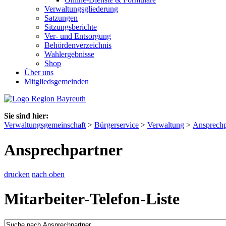
Verwaltungsgliederung
Satzungen
Sitzungsberichte
Ver- und Entsorgung
Behördenverzeichnis
Wahlergebnisse
Shop
Über uns
Mitgliedsgemeinden
Sie sind hier:
Verwaltungsgemeinschaft
>
Bürgerservice
>
Verwaltung
>
Ansprechp
Ansprechpartner
drucken
nach oben
Mitarbeiter-Telefon-Liste