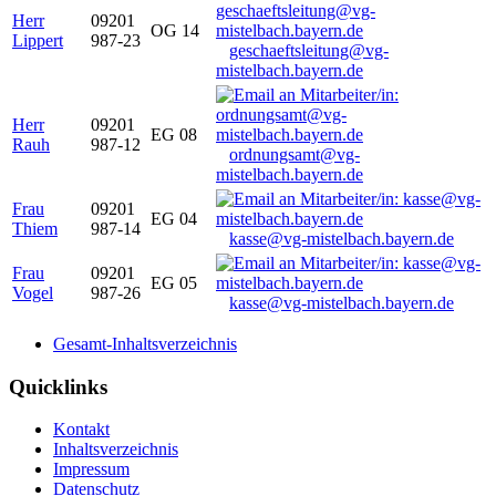
Herr
09201
OG 14
Lippert
987-23
geschaeftsleitung@vg-
mistelbach.bayern.de
Herr
09201
EG 08
Rauh
987-12
ordnungsamt@vg-
mistelbach.bayern.de
Frau
09201
EG 04
Thiem
987-14
kasse@vg-mistelbach.bayern.de
Frau
09201
EG 05
Vogel
987-26
kasse@vg-mistelbach.bayern.de
Gesamt-Inhaltsverzeichnis
Quicklinks
Kontakt
Inhaltsverzeichnis
Impressum
Datenschutz