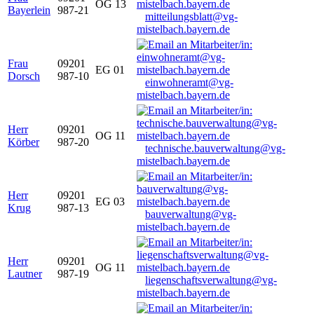
OG 13
Bayerlein
987-21
mitteilungsblatt@vg-
mistelbach.bayern.de
Frau
09201
EG 01
Dorsch
987-10
einwohneramt@vg-
mistelbach.bayern.de
Herr
09201
OG 11
Körber
987-20
technische.bauverwaltung@vg-
mistelbach.bayern.de
Herr
09201
EG 03
Krug
987-13
bauverwaltung@vg-
mistelbach.bayern.de
Herr
09201
OG 11
Lautner
987-19
liegenschaftsverwaltung@vg-
mistelbach.bayern.de