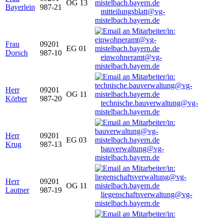
OG 13
Bayerlein
987-21
mitteilungsblatt@vg-
mistelbach.bayern.de
Frau
09201
EG 01
Dorsch
987-10
einwohneramt@vg-
mistelbach.bayern.de
Herr
09201
OG 11
Körber
987-20
technische.bauverwaltung@vg-
mistelbach.bayern.de
Herr
09201
EG 03
Krug
987-13
bauverwaltung@vg-
mistelbach.bayern.de
Herr
09201
OG 11
Lautner
987-19
liegenschaftsverwaltung@vg-
mistelbach.bayern.de