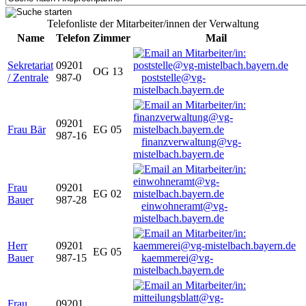
Telefonliste der Mitarbeiter/innen der Verwaltung
Name
Telefon
Zimmer
Mail
Sekretariat
09201
OG 13
/ Zentrale
987-0
poststelle@vg-
mistelbach.bayern.de
09201
Frau Bär
EG 05
987-16
finanzverwaltung@vg-
mistelbach.bayern.de
Frau
09201
EG 02
Bauer
987-28
einwohneramt@vg-
mistelbach.bayern.de
Herr
09201
EG 05
Bauer
987-15
kaemmerei@vg-
mistelbach.bayern.de
Frau
09201