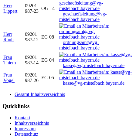
Herr
09201
OG 14
Lippert
987-23
geschaeftsleitung@vg-
mistelbach.bayern.de
Herr
09201
EG 08
Rauh
987-12
ordnungsamt@vg-
mistelbach.bayern.de
Frau
09201
EG 04
Thiem
987-14
kasse@vg-mistelbach.bayern.de
Frau
09201
EG 05
Vogel
987-26
kasse@vg-mistelbach.bayern.de
Gesamt-Inhaltsverzeichnis
Quicklinks
Kontakt
Inhaltsverzeichnis
Impressum
Datenschutz