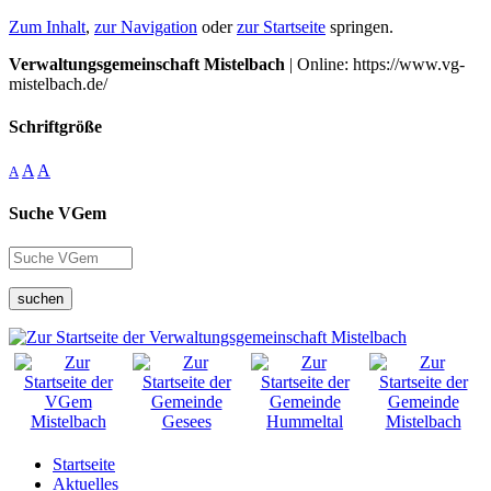
Zum Inhalt
,
zur Navigation
oder
zur Startseite
springen.
Verwaltungsgemeinschaft Mistelbach
| Online: https://www.vg-
mistelbach.de/
Schriftgröße
A
A
A
Suche VGem
suchen
Startseite
Aktuelles