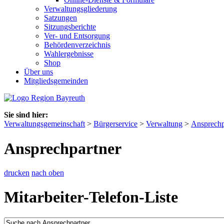
Verwaltungsgliederung
Satzungen
Sitzungsberichte
Ver- und Entsorgung
Behördenverzeichnis
Wahlergebnisse
Shop
Über uns
Mitgliedsgemeinden
Sie sind hier:
Verwaltungsgemeinschaft
>
Bürgerservice
>
Verwaltung
>
Ansprechp
Ansprechpartner
drucken
nach oben
Mitarbeiter-Telefon-Liste