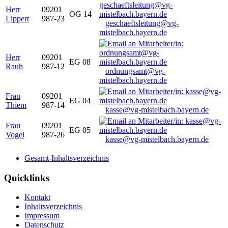
Herr
09201
OG 14
Lippert
987-23
geschaeftsleitung@vg-
mistelbach.bayern.de
Herr
09201
EG 08
Rauh
987-12
ordnungsamt@vg-
mistelbach.bayern.de
Frau
09201
EG 04
Thiem
987-14
kasse@vg-mistelbach.bayern.de
Frau
09201
EG 05
Vogel
987-26
kasse@vg-mistelbach.bayern.de
Gesamt-Inhaltsverzeichnis
Quicklinks
Kontakt
Inhaltsverzeichnis
Impressum
Datenschutz