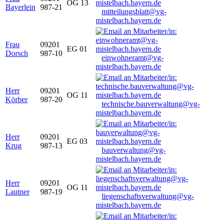
OG 13
Bayerlein
987-21
mitteilungsblatt@vg-
mistelbach.bayern.de
Frau
09201
EG 01
Dorsch
987-10
einwohneramt@vg-
mistelbach.bayern.de
Herr
09201
OG 11
Körber
987-20
technische.bauverwaltung@vg-
mistelbach.bayern.de
Herr
09201
EG 03
Krug
987-13
bauverwaltung@vg-
mistelbach.bayern.de
Herr
09201
OG 11
Lautner
987-19
liegenschaftsverwaltung@vg-
mistelbach.bayern.de