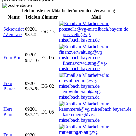
Telefonliste der Mitarbeiter/innen der Verwaltung
Name
Telefon
Zimmer
Mail
Sekretariat
09201
OG 13
/ Zentrale
987-0
poststelle@vg-
mistelbach.bayern.de
09201
Frau Bär
EG 05
987-16
finanzverwaltung@vg-
mistelbach.bayern.de
Frau
09201
EG 02
Bauer
987-28
einwohneramt@vg-
mistelbach.bayern.de
Herr
09201
EG 05
Bauer
987-15
kaemmerei@vg-
mistelbach.bayern.de
Frau
09201