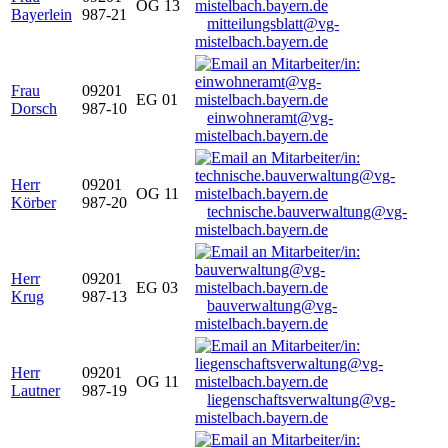
OG 13
Bayerlein
987-21
mitteilungsblatt@vg-
mistelbach.bayern.de
Frau
09201
EG 01
Dorsch
987-10
einwohneramt@vg-
mistelbach.bayern.de
Herr
09201
OG 11
Körber
987-20
technische.bauverwaltung@vg-
mistelbach.bayern.de
Herr
09201
EG 03
Krug
987-13
bauverwaltung@vg-
mistelbach.bayern.de
Herr
09201
OG 11
Lautner
987-19
liegenschaftsverwaltung@vg-
mistelbach.bayern.de