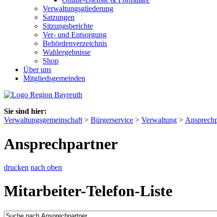
Verwaltungsgliederung
Satzungen
Sitzungsberichte
Ver- und Entsorgung
Behördenverzeichnis
Wahlergebnisse
Shop
Über uns
Mitgliedsgemeinden
Sie sind hier:
Verwaltungsgemeinschaft
>
Bürgerservice
>
Verwaltung
>
Ansprechp
Ansprechpartner
drucken
nach oben
Mitarbeiter-Telefon-Liste