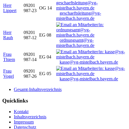
Herr
09201
OG 14
Lippert
987-23
geschaeftsleitung@vg-
mistelbach.bayern.de
Herr
09201
EG 08
Rauh
987-12
ordnungsamt@vg-
mistelbach.bayern.de
Frau
09201
EG 04
Thiem
987-14
kasse@vg-mistelbach.bayern.de
Frau
09201
EG 05
Vogel
987-26
kasse@vg-mistelbach.bayern.de
Gesamt-Inhaltsverzeichnis
Quicklinks
Kontakt
Inhaltsverzeichnis
Impressum
Datenschutz