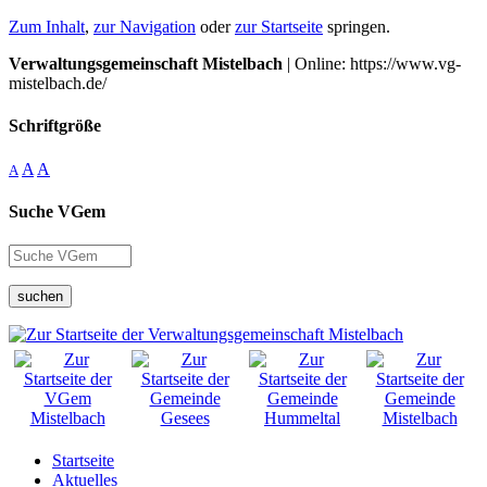
Zum Inhalt
,
zur Navigation
oder
zur Startseite
springen.
Verwaltungsgemeinschaft Mistelbach
| Online: https://www.vg-
mistelbach.de/
Schriftgröße
A
A
A
Suche VGem
suchen
Startseite
Aktuelles