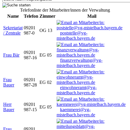
Telefonliste der Mitarbeiter/innen der Verwaltung
Name
Telefon
Zimmer
Mail
Sekretariat
09201
OG 13
/ Zentrale
987-0
poststelle@vg-
mistelbach.bayern.de
09201
Frau Bär
EG 05
987-16
finanzverwaltung@vg-
mistelbach.bayern.de
Frau
09201
EG 02
Bauer
987-28
einwohneramt@vg-
mistelbach.bayern.de
Herr
09201
EG 05
Bauer
987-15
kaemmerei@vg-
mistelbach.bayern.de
Frau
09201