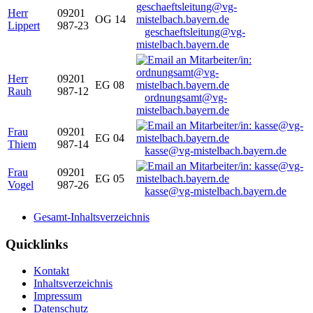
Herr
09201
OG 14
Lippert
987-23
geschaeftsleitung@vg-
mistelbach.bayern.de
Herr
09201
EG 08
Rauh
987-12
ordnungsamt@vg-
mistelbach.bayern.de
Frau
09201
EG 04
Thiem
987-14
kasse@vg-mistelbach.bayern.de
Frau
09201
EG 05
Vogel
987-26
kasse@vg-mistelbach.bayern.de
Gesamt-Inhaltsverzeichnis
Quicklinks
Kontakt
Inhaltsverzeichnis
Impressum
Datenschutz