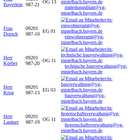
OG 13
Bayerlein
987-21
mitteilungsblatt@vg-
mistelbach.bayern.de
Frau
09201
EG 01
Dorsch
987-10
einwohneramt@vg-
mistelbach.bayern.de
Herr
09201
OG 11
Körber
987-20
technische.bauverwaltung@vg-
mistelbach.bayern.de
Herr
09201
EG 03
Krug
987-13
bauverwaltung@vg-
mistelbach.bayern.de
Herr
09201
OG 11
Lautner
987-19
liegenschaftsverwaltung@vg-
mistelbach.bayern.de