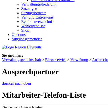
Verwaltungsgliederung
Satzungen
Sitzungsberichte
Ver- und Entsorgung
Behördenverzeichnis
Wahlergebnisse
Shop
Über uns
Mitgliedsgemeinden
Sie sind hier:
Verwaltungsgemeinschaft
>
Bürgerservice
>
Verwaltung
>
Ansprechp
Ansprechpartner
drucken
nach oben
Mitarbeiter-Telefon-Liste