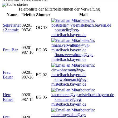
Telefonliste der Mitarbeiter/innen der Verwaltung
Name
Telefon
Zimmer
Mail
Sekretariat
09201
OG 13
/ Zentrale
987-0
poststelle@vg-
mistelbach.bayern.de
09201
Frau Bär
EG 05
987-16
finanzverwaltung@vg-
mistelbach.bayern.de
Frau
09201
EG 02
Bauer
987-28
einwohneramt@vg-
mistelbach.bayern.de
Herr
09201
EG 05
Bauer
987-15
kaemmerei@vg-
mistelbach.bayern.de
Frau
09201