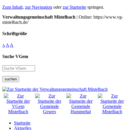
Zum Inhalt
,
zur Navigation
oder
zur Startseite
springen.
Verwaltungsgemeinschaft Mistelbach
| Online: https://www.vg-
mistelbach.de/
Schriftgröße
A
A
A
Suche VGem
suchen
Startseite
Aktuelles