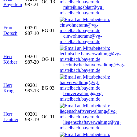
OG 13
Bayerlein
987-21
mitteilungsblatt@vg-
mistelbach.bayern.de
Frau
09201
EG 01
Dorsch
987-10
einwohneramt@vg-
mistelbach.bayern.de
Herr
09201
OG 11
Körber
987-20
technische.bauverwaltung@vg-
mistelbach.bayern.de
Herr
09201
EG 03
Krug
987-13
bauverwaltung@vg-
mistelbach.bayern.de
Herr
09201
OG 11
Lautner
987-19
liegenschaftsverwaltung@vg-
mistelbach.bayern.de