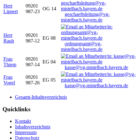
Herr
09201
OG 14
Lippert
987-23
geschaeftsleitung@vg-
mistelbach.bayern.de
Herr
09201
EG 08
Rauh
987-12
ordnungsamt@vg-
mistelbach.bayern.de
Frau
09201
EG 04
Thiem
987-14
kasse@vg-mistelbach.bayern.de
Frau
09201
EG 05
Vogel
987-26
kasse@vg-mistelbach.bayern.de
Gesamt-Inhaltsverzeichnis
Quicklinks
Kontakt
Inhaltsverzeichnis
Impressum
Datenschutz