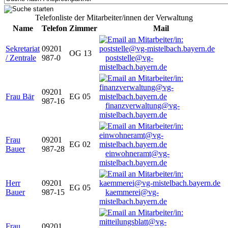
Telefonliste der Mitarbeiter/innen der Verwaltung
Name
Telefon
Zimmer
Mail
Sekretariat
09201
OG 13
/ Zentrale
987-0
poststelle@vg-
mistelbach.bayern.de
09201
Frau Bär
EG 05
987-16
finanzverwaltung@vg-
mistelbach.bayern.de
Frau
09201
EG 02
Bauer
987-28
einwohneramt@vg-
mistelbach.bayern.de
Herr
09201
EG 05
Bauer
987-15
kaemmerei@vg-
mistelbach.bayern.de
Frau
09201