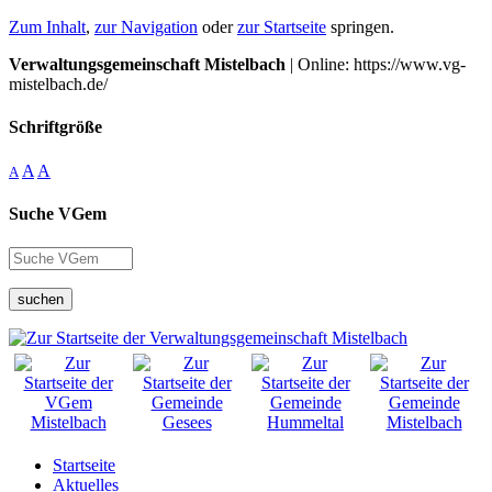
Zum Inhalt
,
zur Navigation
oder
zur Startseite
springen.
Verwaltungsgemeinschaft Mistelbach
| Online: https://www.vg-
mistelbach.de/
Schriftgröße
A
A
A
Suche VGem
suchen
Startseite
Aktuelles