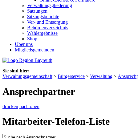
Verwaltungsgliederung
Satzungen
Sitzungsberichte
Ver- und Entsorgung
Behördenverzeichnis
Wahlergebnisse
Shop
Über uns
Mitgliedsgemeinden
Sie sind hier:
Verwaltungsgemeinschaft
>
Bürgerservice
>
Verwaltung
>
Ansprechp
Ansprechpartner
drucken
nach oben
Mitarbeiter-Telefon-Liste