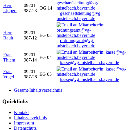
Herr
09201
OG 14
Lippert
987-23
geschaeftsleitung@vg-
mistelbach.bayern.de
Herr
09201
EG 08
Rauh
987-12
ordnungsamt@vg-
mistelbach.bayern.de
Frau
09201
EG 04
Thiem
987-14
kasse@vg-mistelbach.bayern.de
Frau
09201
EG 05
Vogel
987-26
kasse@vg-mistelbach.bayern.de
Gesamt-Inhaltsverzeichnis
Quicklinks
Kontakt
Inhaltsverzeichnis
Impressum
Datenschutz