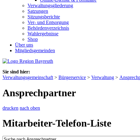
Verwaltungsgliederung
Satzungen
Sitzungsberichte
Ver- und Entsorgung
Behördenverzeichnis
Wahlergebnisse
Shop
Über uns
Mitgliedsgemeinden
Sie sind hier:
Verwaltungsgemeinschaft
>
Bürgerservice
>
Verwaltung
>
Ansprechp
Ansprechpartner
drucken
nach oben
Mitarbeiter-Telefon-Liste