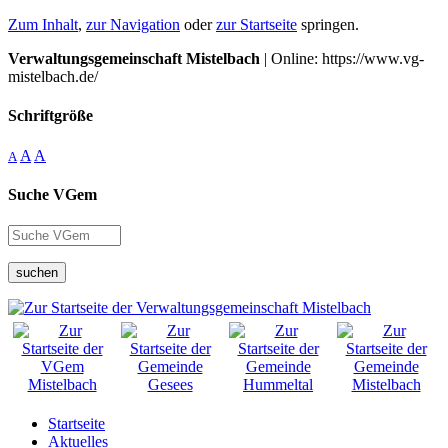
Zum Inhalt
,
zur Navigation
oder
zur Startseite
springen.
Verwaltungsgemeinschaft Mistelbach
| Online: https://www.vg-
mistelbach.de/
Schriftgröße
A
A
A
Suche VGem
suchen
Startseite
Aktuelles