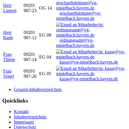
Herr
09201
OG 14
Lippert
987-23
geschaeftsleitung@vg-
mistelbach.bayern.de
Herr
09201
EG 08
Rauh
987-12
ordnungsamt@vg-
mistelbach.bayern.de
Frau
09201
EG 04
Thiem
987-14
kasse@vg-mistelbach.bayern.de
Frau
09201
EG 05
Vogel
987-26
kasse@vg-mistelbach.bayern.de
Gesamt-Inhaltsverzeichnis
Quicklinks
Kontakt
Inhaltsverzeichnis
Impressum
Datenschutz