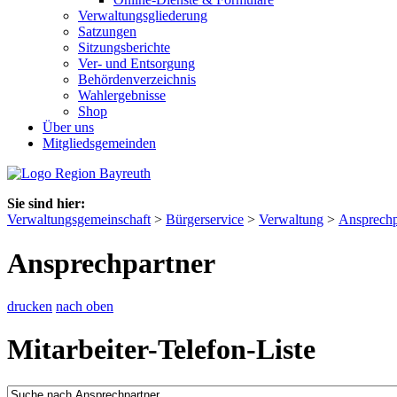
Verwaltungsgliederung
Satzungen
Sitzungsberichte
Ver- und Entsorgung
Behördenverzeichnis
Wahlergebnisse
Shop
Über uns
Mitgliedsgemeinden
Sie sind hier:
Verwaltungsgemeinschaft
>
Bürgerservice
>
Verwaltung
>
Ansprechp
Ansprechpartner
drucken
nach oben
Mitarbeiter-Telefon-Liste