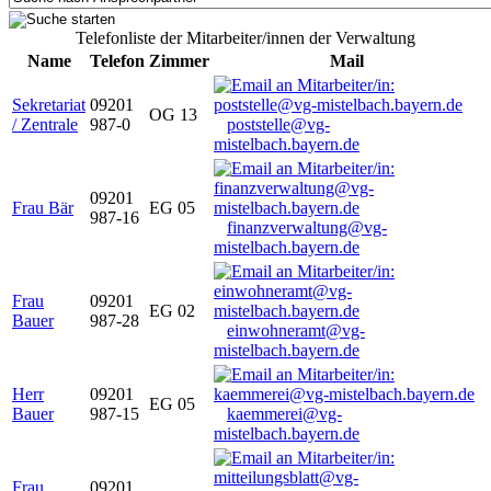
Telefonliste der Mitarbeiter/innen der Verwaltung
Name
Telefon
Zimmer
Mail
Sekretariat
09201
OG 13
/ Zentrale
987-0
poststelle@vg-
mistelbach.bayern.de
09201
Frau Bär
EG 05
987-16
finanzverwaltung@vg-
mistelbach.bayern.de
Frau
09201
EG 02
Bauer
987-28
einwohneramt@vg-
mistelbach.bayern.de
Herr
09201
EG 05
Bauer
987-15
kaemmerei@vg-
mistelbach.bayern.de
Frau
09201