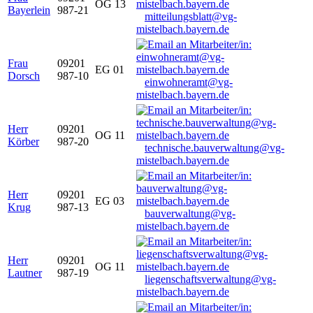
OG 13
Bayerlein
987-21
mitteilungsblatt@vg-
mistelbach.bayern.de
Frau
09201
EG 01
Dorsch
987-10
einwohneramt@vg-
mistelbach.bayern.de
Herr
09201
OG 11
Körber
987-20
technische.bauverwaltung@vg-
mistelbach.bayern.de
Herr
09201
EG 03
Krug
987-13
bauverwaltung@vg-
mistelbach.bayern.de
Herr
09201
OG 11
Lautner
987-19
liegenschaftsverwaltung@vg-
mistelbach.bayern.de