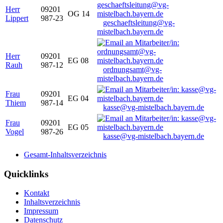
Herr
09201
OG 14
Lippert
987-23
geschaeftsleitung@vg-
mistelbach.bayern.de
Herr
09201
EG 08
Rauh
987-12
ordnungsamt@vg-
mistelbach.bayern.de
Frau
09201
EG 04
Thiem
987-14
kasse@vg-mistelbach.bayern.de
Frau
09201
EG 05
Vogel
987-26
kasse@vg-mistelbach.bayern.de
Gesamt-Inhaltsverzeichnis
Quicklinks
Kontakt
Inhaltsverzeichnis
Impressum
Datenschutz