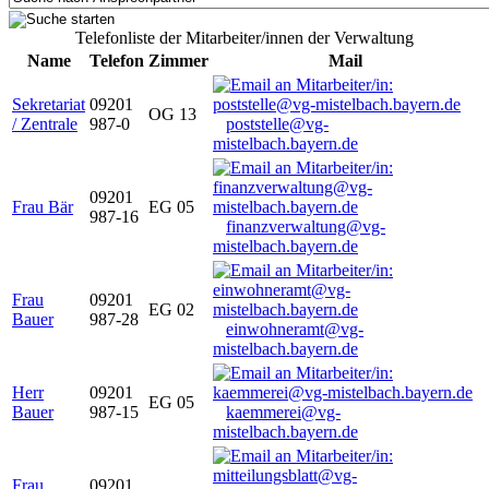
Telefonliste der Mitarbeiter/innen der Verwaltung
Name
Telefon
Zimmer
Mail
Sekretariat
09201
OG 13
/ Zentrale
987-0
poststelle@vg-
mistelbach.bayern.de
09201
Frau Bär
EG 05
987-16
finanzverwaltung@vg-
mistelbach.bayern.de
Frau
09201
EG 02
Bauer
987-28
einwohneramt@vg-
mistelbach.bayern.de
Herr
09201
EG 05
Bauer
987-15
kaemmerei@vg-
mistelbach.bayern.de
Frau
09201