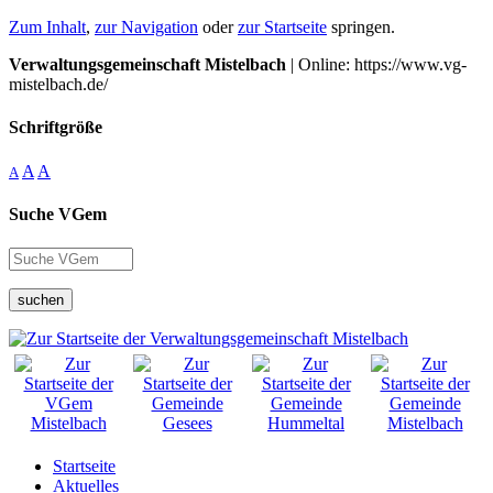
Zum Inhalt
,
zur Navigation
oder
zur Startseite
springen.
Verwaltungsgemeinschaft Mistelbach
| Online: https://www.vg-
mistelbach.de/
Schriftgröße
A
A
A
Suche VGem
suchen
Startseite
Aktuelles