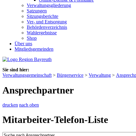
Verwaltungsgliederung
Satzungen
Sitzungsberichte
Ver- und Entsorgung
Behördenverzeichnis
Wahlergebnisse
Shop
Über uns
Mitgliedsgemeinden
Sie sind hier:
Verwaltungsgemeinschaft
>
Bürgerservice
>
Verwaltung
>
Ansprechp
Ansprechpartner
drucken
nach oben
Mitarbeiter-Telefon-Liste