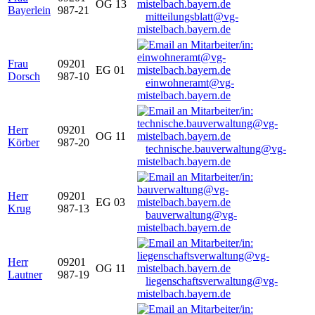
OG 13
Bayerlein
987-21
mitteilungsblatt@vg-
mistelbach.bayern.de
Frau
09201
EG 01
Dorsch
987-10
einwohneramt@vg-
mistelbach.bayern.de
Herr
09201
OG 11
Körber
987-20
technische.bauverwaltung@vg-
mistelbach.bayern.de
Herr
09201
EG 03
Krug
987-13
bauverwaltung@vg-
mistelbach.bayern.de
Herr
09201
OG 11
Lautner
987-19
liegenschaftsverwaltung@vg-
mistelbach.bayern.de