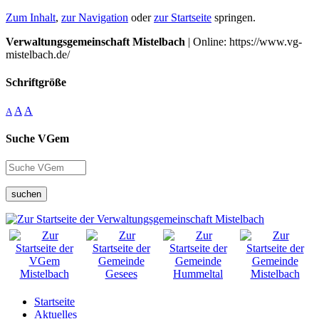
Zum Inhalt
,
zur Navigation
oder
zur Startseite
springen.
Verwaltungsgemeinschaft Mistelbach
| Online: https://www.vg-
mistelbach.de/
Schriftgröße
A
A
A
Suche VGem
suchen
Startseite
Aktuelles