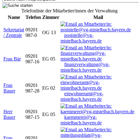
Telefonliste der Mitarbeiter/innen der Verwaltung
Name
Telefon
Zimmer
Mail
Sekretariat
09201
OG 13
/ Zentrale
987-0
poststelle@vg-
mistelbach.bayern.de
09201
Frau Bär
EG 05
987-16
finanzverwaltung@vg-
mistelbach.bayern.de
Frau
09201
EG 02
Bauer
987-28
einwohneramt@vg-
mistelbach.bayern.de
Herr
09201
EG 05
Bauer
987-15
kaemmerei@vg-
mistelbach.bayern.de
Frau
09201