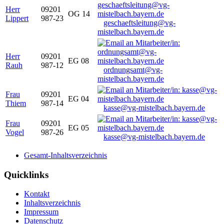
Herr
09201
OG 14
Lippert
987-23
geschaeftsleitung@vg-
mistelbach.bayern.de
Herr
09201
EG 08
Rauh
987-12
ordnungsamt@vg-
mistelbach.bayern.de
Frau
09201
EG 04
Thiem
987-14
kasse@vg-mistelbach.bayern.de
Frau
09201
EG 05
Vogel
987-26
kasse@vg-mistelbach.bayern.de
Gesamt-Inhaltsverzeichnis
Quicklinks
Kontakt
Inhaltsverzeichnis
Impressum
Datenschutz