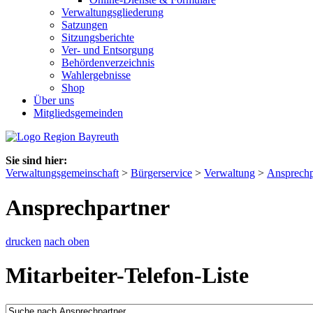
Verwaltungsgliederung
Satzungen
Sitzungsberichte
Ver- und Entsorgung
Behördenverzeichnis
Wahlergebnisse
Shop
Über uns
Mitgliedsgemeinden
Sie sind hier:
Verwaltungsgemeinschaft
>
Bürgerservice
>
Verwaltung
>
Ansprechp
Ansprechpartner
drucken
nach oben
Mitarbeiter-Telefon-Liste