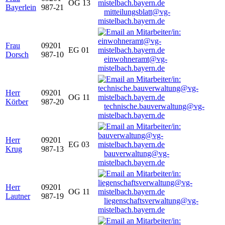
OG 13
Bayerlein
987-21
mitteilungsblatt@vg-
mistelbach.bayern.de
Frau
09201
EG 01
Dorsch
987-10
einwohneramt@vg-
mistelbach.bayern.de
Herr
09201
OG 11
Körber
987-20
technische.bauverwaltung@vg-
mistelbach.bayern.de
Herr
09201
EG 03
Krug
987-13
bauverwaltung@vg-
mistelbach.bayern.de
Herr
09201
OG 11
Lautner
987-19
liegenschaftsverwaltung@vg-
mistelbach.bayern.de