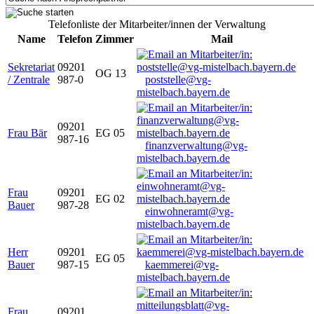
Telefonliste der Mitarbeiter/innen der Verwaltung
Name
Telefon
Zimmer
Mail
Sekretariat
09201
OG 13
/ Zentrale
987-0
poststelle@vg-
mistelbach.bayern.de
09201
Frau Bär
EG 05
987-16
finanzverwaltung@vg-
mistelbach.bayern.de
Frau
09201
EG 02
Bauer
987-28
einwohneramt@vg-
mistelbach.bayern.de
Herr
09201
EG 05
Bauer
987-15
kaemmerei@vg-
mistelbach.bayern.de
Frau
09201