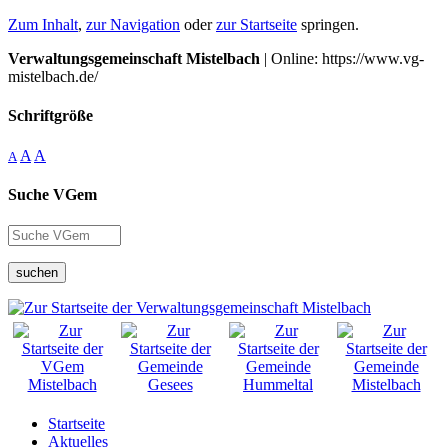
Zum Inhalt
,
zur Navigation
oder
zur Startseite
springen.
Verwaltungsgemeinschaft Mistelbach
| Online: https://www.vg-
mistelbach.de/
Schriftgröße
A
A
A
Suche VGem
suchen
Startseite
Aktuelles