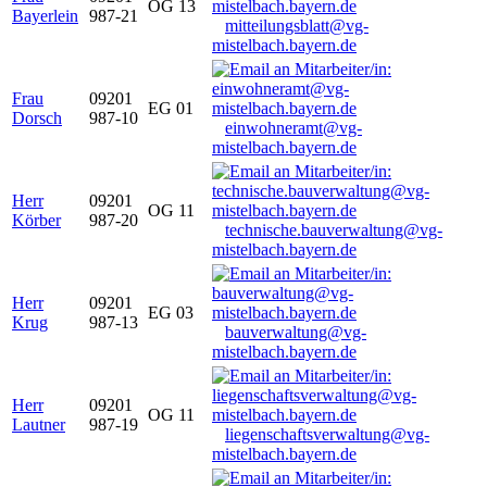
OG 13
Bayerlein
987-21
mitteilungsblatt@vg-
mistelbach.bayern.de
Frau
09201
EG 01
Dorsch
987-10
einwohneramt@vg-
mistelbach.bayern.de
Herr
09201
OG 11
Körber
987-20
technische.bauverwaltung@vg-
mistelbach.bayern.de
Herr
09201
EG 03
Krug
987-13
bauverwaltung@vg-
mistelbach.bayern.de
Herr
09201
OG 11
Lautner
987-19
liegenschaftsverwaltung@vg-
mistelbach.bayern.de