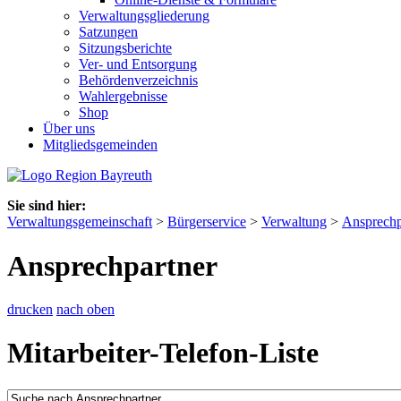
Verwaltungsgliederung
Satzungen
Sitzungsberichte
Ver- und Entsorgung
Behördenverzeichnis
Wahlergebnisse
Shop
Über uns
Mitgliedsgemeinden
Sie sind hier:
Verwaltungsgemeinschaft
>
Bürgerservice
>
Verwaltung
>
Ansprechp
Ansprechpartner
drucken
nach oben
Mitarbeiter-Telefon-Liste