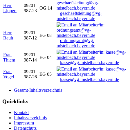
Herr
09201
OG 14
Lippert
987-23
geschaeftsleitung@vg-
mistelbach.bayern.de
Herr
09201
EG 08
Rauh
987-12
ordnungsamt@vg-
mistelbach.bayern.de
Frau
09201
EG 04
Thiem
987-14
kasse@vg-mistelbach.bayern.de
Frau
09201
EG 05
Vogel
987-26
kasse@vg-mistelbach.bayern.de
Gesamt-Inhaltsverzeichnis
Quicklinks
Kontakt
Inhaltsverzeichnis
Impressum
Datenschutz