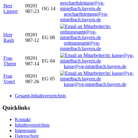
Herr
09201
OG 14
Lippert
987-23
geschaeftsleitung@vg-
mistelbach.bayern.de
Herr
09201
EG 08
Rauh
987-12
ordnungsamt@vg-
mistelbach.bayern.de
Frau
09201
EG 04
Thiem
987-14
kasse@vg-mistelbach.bayern.de
Frau
09201
EG 05
Vogel
987-26
kasse@vg-mistelbach.bayern.de
Gesamt-Inhaltsverzeichnis
Quicklinks
Kontakt
Inhaltsverzeichnis
Impressum
Datenschutz