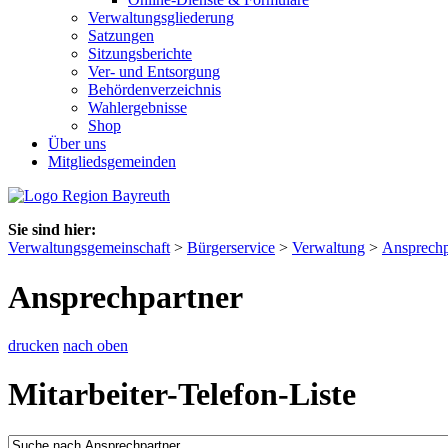
Verwaltungsgliederung
Satzungen
Sitzungsberichte
Ver- und Entsorgung
Behördenverzeichnis
Wahlergebnisse
Shop
Über uns
Mitgliedsgemeinden
Sie sind hier:
Verwaltungsgemeinschaft
>
Bürgerservice
>
Verwaltung
>
Ansprechp
Ansprechpartner
drucken
nach oben
Mitarbeiter-Telefon-Liste