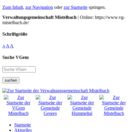
Zum Inhalt
,
zur Navigation
oder
zur Startseite
springen.
Verwaltungsgemeinschaft Mistelbach
| Online: https://www.vg-
mistelbach.de/
Schriftgröße
A
A
A
Suche VGem
suchen
Startseite
Aktuelles