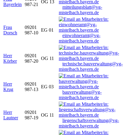
OG 13
Bayerlein
987-21
mitteilungsblatt@vg-
mistelbach.bayern.de
Frau
09201
EG 01
Dorsch
987-10
einwohneramt@vg-
mistelbach.bayern.de
Herr
09201
OG 11
Körber
987-20
technische.bauverwaltung@vg-
mistelbach.bayern.de
Herr
09201
EG 03
Krug
987-13
bauverwaltung@vg-
mistelbach.bayern.de
Herr
09201
OG 11
Lautner
987-19
liegenschaftsverwaltung@vg-
mistelbach.bayern.de