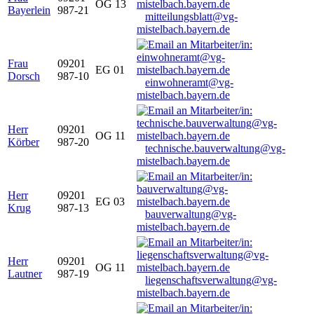
OG 13
Bayerlein
987-21
mitteilungsblatt@vg-
mistelbach.bayern.de
Frau
09201
EG 01
Dorsch
987-10
einwohneramt@vg-
mistelbach.bayern.de
Herr
09201
OG 11
Körber
987-20
technische.bauverwaltung@vg-
mistelbach.bayern.de
Herr
09201
EG 03
Krug
987-13
bauverwaltung@vg-
mistelbach.bayern.de
Herr
09201
OG 11
Lautner
987-19
liegenschaftsverwaltung@vg-
mistelbach.bayern.de