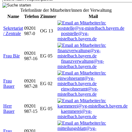
Telefonliste der Mitarbeiter/innen der Verwaltung
Name
Telefon
Zimmer
Mail
Sekretariat
09201
OG 13
/ Zentrale
987-0
poststelle@vg-
mistelbach.bayern.de
09201
Frau Bär
EG 05
987-16
finanzverwaltung@vg-
mistelbach.bayern.de
Frau
09201
EG 02
Bauer
987-28
einwohneramt@vg-
mistelbach.bayern.de
Herr
09201
EG 05
Bauer
987-15
kaemmerei@vg-
mistelbach.bayern.de
Frau
09201