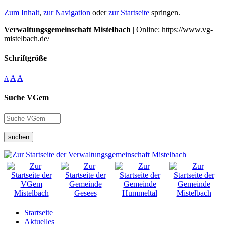
Zum Inhalt
,
zur Navigation
oder
zur Startseite
springen.
Verwaltungsgemeinschaft Mistelbach
| Online: https://www.vg-
mistelbach.de/
Schriftgröße
A
A
A
Suche VGem
suchen
Startseite
Aktuelles