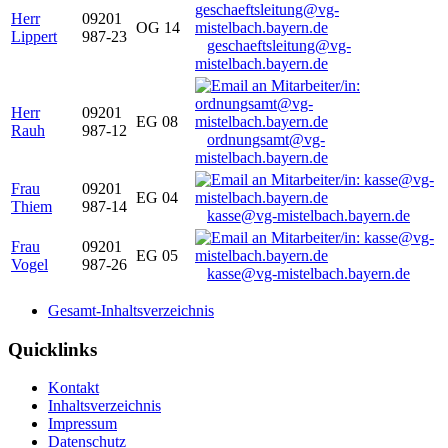
Herr
09201
OG 14
Lippert
987-23
geschaeftsleitung@vg-
mistelbach.bayern.de
Herr
09201
EG 08
Rauh
987-12
ordnungsamt@vg-
mistelbach.bayern.de
Frau
09201
EG 04
Thiem
987-14
kasse@vg-mistelbach.bayern.de
Frau
09201
EG 05
Vogel
987-26
kasse@vg-mistelbach.bayern.de
Gesamt-Inhaltsverzeichnis
Quicklinks
Kontakt
Inhaltsverzeichnis
Impressum
Datenschutz