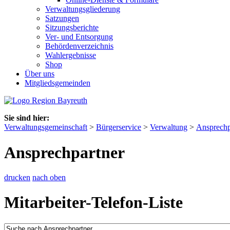
Verwaltungsgliederung
Satzungen
Sitzungsberichte
Ver- und Entsorgung
Behördenverzeichnis
Wahlergebnisse
Shop
Über uns
Mitgliedsgemeinden
Sie sind hier:
Verwaltungsgemeinschaft
>
Bürgerservice
>
Verwaltung
>
Ansprechp
Ansprechpartner
drucken
nach oben
Mitarbeiter-Telefon-Liste