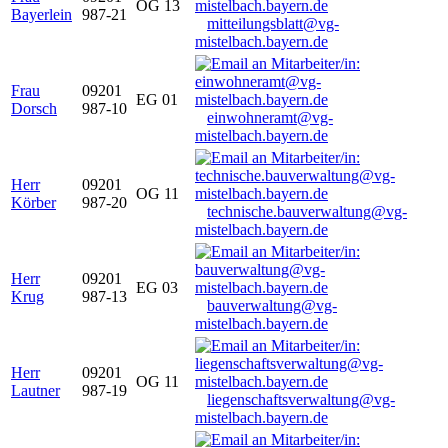
OG 13
Bayerlein
987-21
mitteilungsblatt@vg-
mistelbach.bayern.de
Frau
09201
EG 01
Dorsch
987-10
einwohneramt@vg-
mistelbach.bayern.de
Herr
09201
OG 11
Körber
987-20
technische.bauverwaltung@vg-
mistelbach.bayern.de
Herr
09201
EG 03
Krug
987-13
bauverwaltung@vg-
mistelbach.bayern.de
Herr
09201
OG 11
Lautner
987-19
liegenschaftsverwaltung@vg-
mistelbach.bayern.de