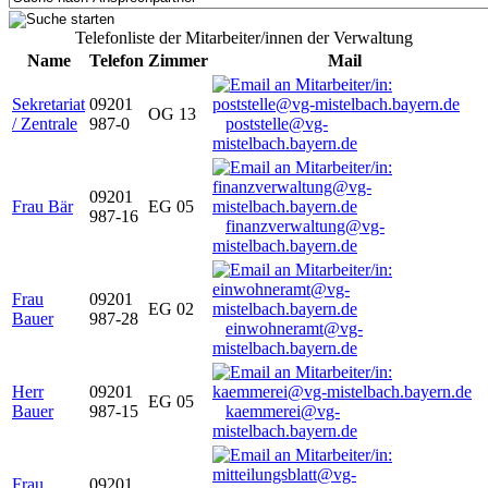
Telefonliste der Mitarbeiter/innen der Verwaltung
Name
Telefon
Zimmer
Mail
Sekretariat
09201
OG 13
/ Zentrale
987-0
poststelle@vg-
mistelbach.bayern.de
09201
Frau Bär
EG 05
987-16
finanzverwaltung@vg-
mistelbach.bayern.de
Frau
09201
EG 02
Bauer
987-28
einwohneramt@vg-
mistelbach.bayern.de
Herr
09201
EG 05
Bauer
987-15
kaemmerei@vg-
mistelbach.bayern.de
Frau
09201