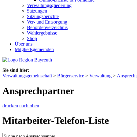
Verwaltungsgliederung
Satzungen
Sitzungsberichte
Ver- und Entsorgung
Behördenverzeichnis
Wahlergebnisse
Shop
Über uns
Mitgliedsgemeinden
Sie sind hier:
Verwaltungsgemeinschaft
>
Bürgerservice
>
Verwaltung
>
Ansprechp
Ansprechpartner
drucken
nach oben
Mitarbeiter-Telefon-Liste