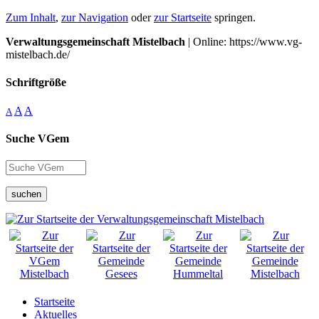
Zum Inhalt
,
zur Navigation
oder
zur Startseite
springen.
Verwaltungsgemeinschaft Mistelbach
| Online: https://www.vg-
mistelbach.de/
Schriftgröße
A
A
A
Suche VGem
suchen
Startseite
Aktuelles