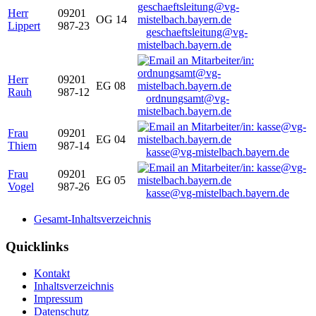
Herr
09201
OG 14
Lippert
987-23
geschaeftsleitung@vg-
mistelbach.bayern.de
Herr
09201
EG 08
Rauh
987-12
ordnungsamt@vg-
mistelbach.bayern.de
Frau
09201
EG 04
Thiem
987-14
kasse@vg-mistelbach.bayern.de
Frau
09201
EG 05
Vogel
987-26
kasse@vg-mistelbach.bayern.de
Gesamt-Inhaltsverzeichnis
Quicklinks
Kontakt
Inhaltsverzeichnis
Impressum
Datenschutz