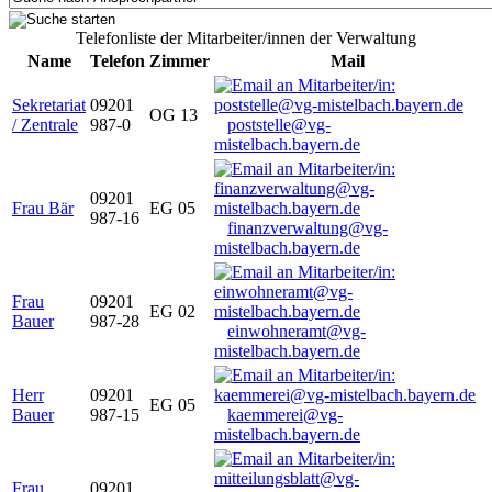
Telefonliste der Mitarbeiter/innen der Verwaltung
Name
Telefon
Zimmer
Mail
Sekretariat
09201
OG 13
/ Zentrale
987-0
poststelle@vg-
mistelbach.bayern.de
09201
Frau Bär
EG 05
987-16
finanzverwaltung@vg-
mistelbach.bayern.de
Frau
09201
EG 02
Bauer
987-28
einwohneramt@vg-
mistelbach.bayern.de
Herr
09201
EG 05
Bauer
987-15
kaemmerei@vg-
mistelbach.bayern.de
Frau
09201