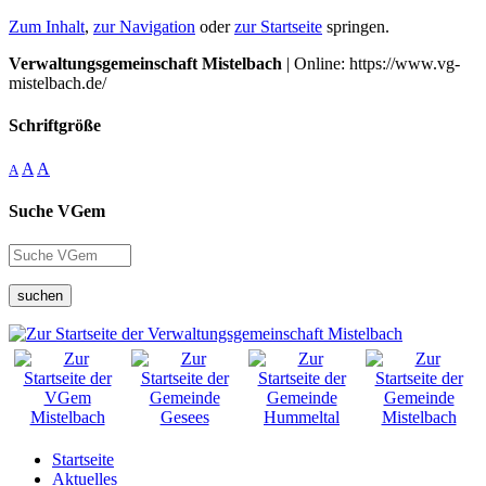
Zum Inhalt
,
zur Navigation
oder
zur Startseite
springen.
Verwaltungsgemeinschaft Mistelbach
| Online: https://www.vg-
mistelbach.de/
Schriftgröße
A
A
A
Suche VGem
suchen
Startseite
Aktuelles