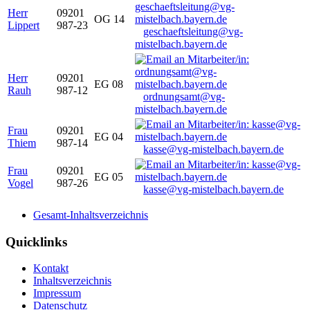
Herr
09201
OG 14
Lippert
987-23
geschaeftsleitung@vg-
mistelbach.bayern.de
Herr
09201
EG 08
Rauh
987-12
ordnungsamt@vg-
mistelbach.bayern.de
Frau
09201
EG 04
Thiem
987-14
kasse@vg-mistelbach.bayern.de
Frau
09201
EG 05
Vogel
987-26
kasse@vg-mistelbach.bayern.de
Gesamt-Inhaltsverzeichnis
Quicklinks
Kontakt
Inhaltsverzeichnis
Impressum
Datenschutz