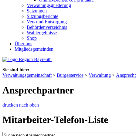
Verwaltungsgliederung
Satzungen
Sitzungsberichte
Ver- und Entsorgung
Behördenverzeichnis
Wahlergebnisse
Shop
Über uns
Mitgliedsgemeinden
Sie sind hier:
Verwaltungsgemeinschaft
>
Bürgerservice
>
Verwaltung
>
Ansprechp
Ansprechpartner
drucken
nach oben
Mitarbeiter-Telefon-Liste