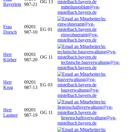
OG 13
Bayerlein
987-21
mitteilungsblatt@vg-
mistelbach.bayern.de
Frau
09201
EG 01
Dorsch
987-10
einwohneramt@vg-
mistelbach.bayern.de
Herr
09201
OG 11
Körber
987-20
technische.bauverwaltung@vg-
mistelbach.bayern.de
Herr
09201
EG 03
Krug
987-13
bauverwaltung@vg-
mistelbach.bayern.de
Herr
09201
OG 11
Lautner
987-19
liegenschaftsverwaltung@vg-
mistelbach.bayern.de