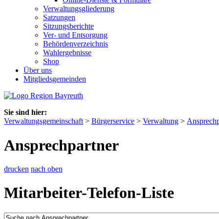
Verwaltungsgliederung
Satzungen
Sitzungsberichte
Ver- und Entsorgung
Behördenverzeichnis
Wahlergebnisse
Shop
Über uns
Mitgliedsgemeinden
Sie sind hier:
Verwaltungsgemeinschaft
>
Bürgerservice
>
Verwaltung
>
Ansprechp
Ansprechpartner
drucken
nach oben
Mitarbeiter-Telefon-Liste