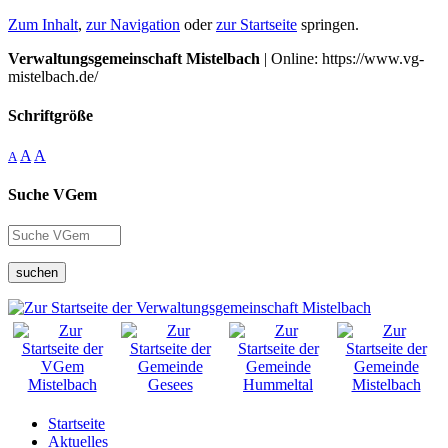
Zum Inhalt
,
zur Navigation
oder
zur Startseite
springen.
Verwaltungsgemeinschaft Mistelbach
| Online: https://www.vg-
mistelbach.de/
Schriftgröße
A
A
A
Suche VGem
suchen
Startseite
Aktuelles