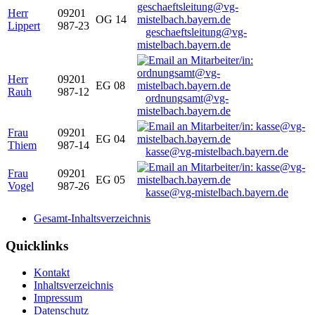
Herr
09201
OG 14
Lippert
987-23
geschaeftsleitung@vg-
mistelbach.bayern.de
Herr
09201
EG 08
Rauh
987-12
ordnungsamt@vg-
mistelbach.bayern.de
Frau
09201
EG 04
Thiem
987-14
kasse@vg-mistelbach.bayern.de
Frau
09201
EG 05
Vogel
987-26
kasse@vg-mistelbach.bayern.de
Gesamt-Inhaltsverzeichnis
Quicklinks
Kontakt
Inhaltsverzeichnis
Impressum
Datenschutz