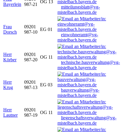
OG 13
Bayerlein
987-21
mitteilungsblatt@vg-
mistelbach.bayern.de
Frau
09201
EG 01
Dorsch
987-10
einwohneramt@vg-
mistelbach.bayern.de
Herr
09201
OG 11
Körber
987-20
technische.bauverwaltung@vg-
mistelbach.bayern.de
Herr
09201
EG 03
Krug
987-13
bauverwaltung@vg-
mistelbach.bayern.de
Herr
09201
OG 11
Lautner
987-19
liegenschaftsverwaltung@vg-
mistelbach.bayern.de