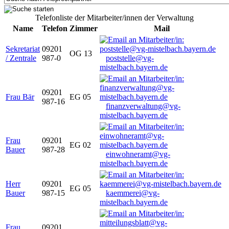
Telefonliste der Mitarbeiter/innen der Verwaltung
Name
Telefon
Zimmer
Mail
Sekretariat
09201
OG 13
/ Zentrale
987-0
poststelle@vg-
mistelbach.bayern.de
09201
Frau Bär
EG 05
987-16
finanzverwaltung@vg-
mistelbach.bayern.de
Frau
09201
EG 02
Bauer
987-28
einwohneramt@vg-
mistelbach.bayern.de
Herr
09201
EG 05
Bauer
987-15
kaemmerei@vg-
mistelbach.bayern.de
Frau
09201