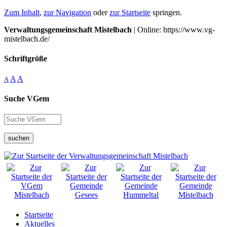
Zum Inhalt
,
zur Navigation
oder
zur Startseite
springen.
Verwaltungsgemeinschaft Mistelbach
| Online: https://www.vg-
mistelbach.de/
Schriftgröße
A
A
A
Suche VGem
suchen
Startseite
Aktuelles