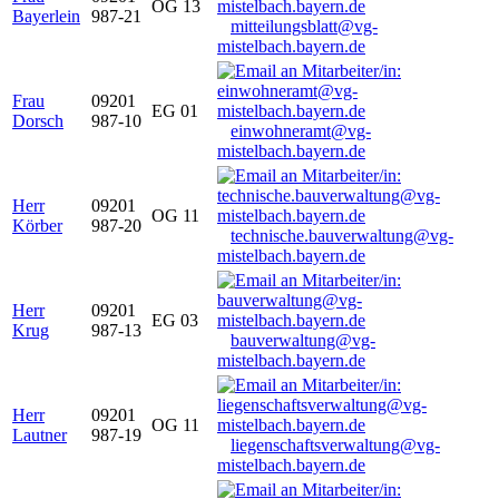
OG 13
Bayerlein
987-21
mitteilungsblatt@vg-
mistelbach.bayern.de
Frau
09201
EG 01
Dorsch
987-10
einwohneramt@vg-
mistelbach.bayern.de
Herr
09201
OG 11
Körber
987-20
technische.bauverwaltung@vg-
mistelbach.bayern.de
Herr
09201
EG 03
Krug
987-13
bauverwaltung@vg-
mistelbach.bayern.de
Herr
09201
OG 11
Lautner
987-19
liegenschaftsverwaltung@vg-
mistelbach.bayern.de