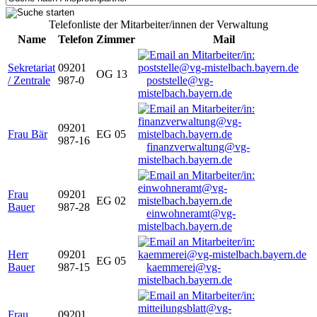
Telefonliste der Mitarbeiter/innen der Verwaltung
Name
Telefon
Zimmer
Mail
Sekretariat
09201
OG 13
/ Zentrale
987-0
poststelle@vg-
mistelbach.bayern.de
09201
Frau Bär
EG 05
987-16
finanzverwaltung@vg-
mistelbach.bayern.de
Frau
09201
EG 02
Bauer
987-28
einwohneramt@vg-
mistelbach.bayern.de
Herr
09201
EG 05
Bauer
987-15
kaemmerei@vg-
mistelbach.bayern.de
Frau
09201