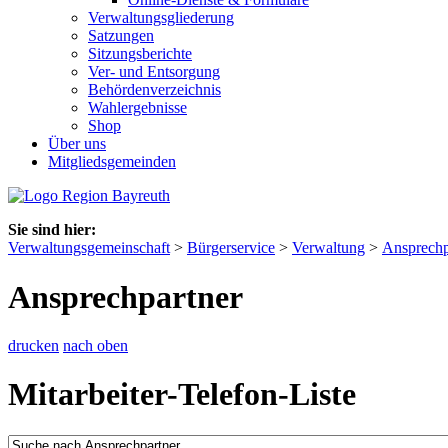
Verwaltungsgliederung
Satzungen
Sitzungsberichte
Ver- und Entsorgung
Behördenverzeichnis
Wahlergebnisse
Shop
Über uns
Mitgliedsgemeinden
Sie sind hier:
Verwaltungsgemeinschaft
>
Bürgerservice
>
Verwaltung
>
Ansprechp
Ansprechpartner
drucken
nach oben
Mitarbeiter-Telefon-Liste