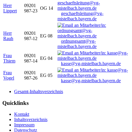
Herr
09201
OG 14
Lippert
987-23
geschaeftsleitung@vg-
mistelbach.bayern.de
Herr
09201
EG 08
Rauh
987-12
ordnungsamt@vg-
mistelbach.bayern.de
Frau
09201
EG 04
Thiem
987-14
kasse@vg-mistelbach.bayern.de
Frau
09201
EG 05
Vogel
987-26
kasse@vg-mistelbach.bayern.de
Gesamt-Inhaltsverzeichnis
Quicklinks
Kontakt
Inhaltsverzeichnis
Impressum
Datenschutz