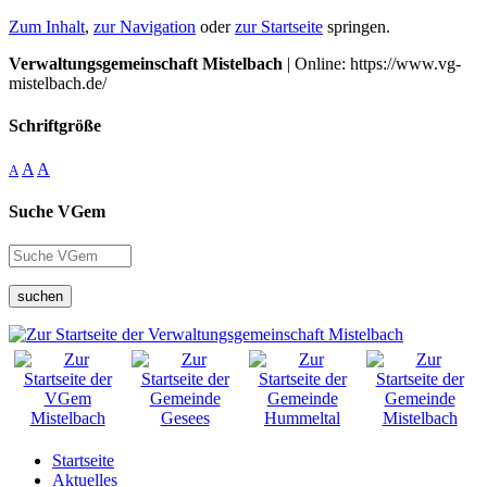
Zum Inhalt
,
zur Navigation
oder
zur Startseite
springen.
Verwaltungsgemeinschaft Mistelbach
| Online: https://www.vg-
mistelbach.de/
Schriftgröße
A
A
A
Suche VGem
suchen
Startseite
Aktuelles