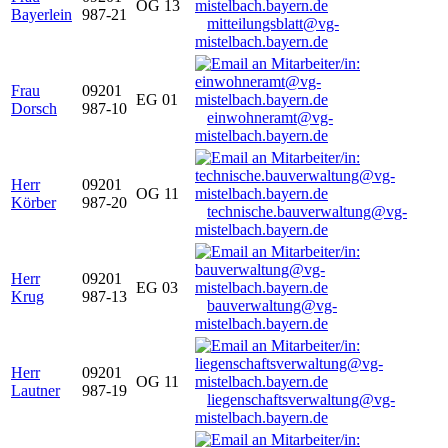
OG 13
Bayerlein
987-21
mitteilungsblatt@vg-
mistelbach.bayern.de
Frau
09201
EG 01
Dorsch
987-10
einwohneramt@vg-
mistelbach.bayern.de
Herr
09201
OG 11
Körber
987-20
technische.bauverwaltung@vg-
mistelbach.bayern.de
Herr
09201
EG 03
Krug
987-13
bauverwaltung@vg-
mistelbach.bayern.de
Herr
09201
OG 11
Lautner
987-19
liegenschaftsverwaltung@vg-
mistelbach.bayern.de