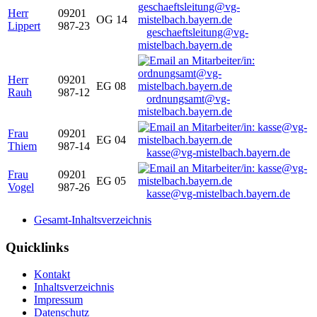
Herr
09201
OG 14
Lippert
987-23
geschaeftsleitung@vg-
mistelbach.bayern.de
Herr
09201
EG 08
Rauh
987-12
ordnungsamt@vg-
mistelbach.bayern.de
Frau
09201
EG 04
Thiem
987-14
kasse@vg-mistelbach.bayern.de
Frau
09201
EG 05
Vogel
987-26
kasse@vg-mistelbach.bayern.de
Gesamt-Inhaltsverzeichnis
Quicklinks
Kontakt
Inhaltsverzeichnis
Impressum
Datenschutz