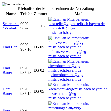
Telefonliste der Mitarbeiter/innen der Verwaltung
Name
Telefon
Zimmer
Mail
Sekretariat
09201
OG 13
/ Zentrale
987-0
poststelle@vg-
mistelbach.bayern.de
09201
Frau Bär
EG 05
987-16
finanzverwaltung@vg-
mistelbach.bayern.de
Frau
09201
EG 02
Bauer
987-28
einwohneramt@vg-
mistelbach.bayern.de
Herr
09201
EG 05
Bauer
987-15
kaemmerei@vg-
mistelbach.bayern.de
Frau
09201