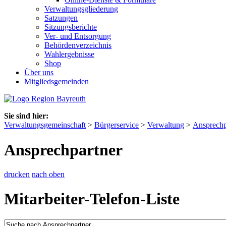
Verwaltungsgliederung
Satzungen
Sitzungsberichte
Ver- und Entsorgung
Behördenverzeichnis
Wahlergebnisse
Shop
Über uns
Mitgliedsgemeinden
Sie sind hier:
Verwaltungsgemeinschaft
>
Bürgerservice
>
Verwaltung
>
Ansprechp
Ansprechpartner
drucken
nach oben
Mitarbeiter-Telefon-Liste