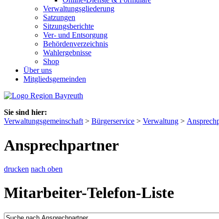
Verwaltungsgliederung
Satzungen
Sitzungsberichte
Ver- und Entsorgung
Behördenverzeichnis
Wahlergebnisse
Shop
Über uns
Mitgliedsgemeinden
Sie sind hier:
Verwaltungsgemeinschaft
>
Bürgerservice
>
Verwaltung
>
Ansprechp
Ansprechpartner
drucken
nach oben
Mitarbeiter-Telefon-Liste