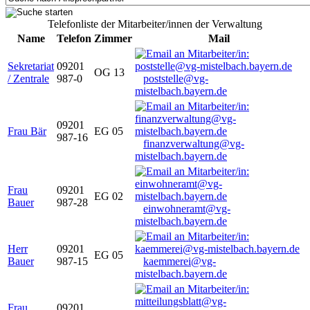
Telefonliste der Mitarbeiter/innen der Verwaltung
Name
Telefon
Zimmer
Mail
Sekretariat
09201
OG 13
/ Zentrale
987-0
poststelle@vg-
mistelbach.bayern.de
09201
Frau Bär
EG 05
987-16
finanzverwaltung@vg-
mistelbach.bayern.de
Frau
09201
EG 02
Bauer
987-28
einwohneramt@vg-
mistelbach.bayern.de
Herr
09201
EG 05
Bauer
987-15
kaemmerei@vg-
mistelbach.bayern.de
Frau
09201