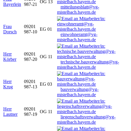
OG 13
Bayerlein
987-21
mitteilungsblatt@vg-
mistelbach.bayern.de
Frau
09201
EG 01
Dorsch
987-10
einwohneramt@vg-
mistelbach.bayern.de
Herr
09201
OG 11
Körber
987-20
technische.bauverwaltung@vg-
mistelbach.bayern.de
Herr
09201
EG 03
Krug
987-13
bauverwaltung@vg-
mistelbach.bayern.de
Herr
09201
OG 11
Lautner
987-19
liegenschaftsverwaltung@vg-
mistelbach.bayern.de