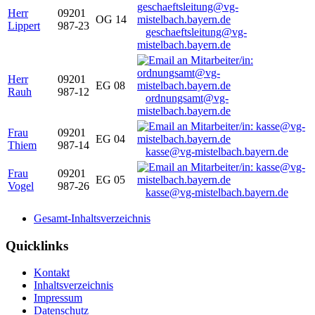
Herr
09201
OG 14
Lippert
987-23
geschaeftsleitung@vg-
mistelbach.bayern.de
Herr
09201
EG 08
Rauh
987-12
ordnungsamt@vg-
mistelbach.bayern.de
Frau
09201
EG 04
Thiem
987-14
kasse@vg-mistelbach.bayern.de
Frau
09201
EG 05
Vogel
987-26
kasse@vg-mistelbach.bayern.de
Gesamt-Inhaltsverzeichnis
Quicklinks
Kontakt
Inhaltsverzeichnis
Impressum
Datenschutz