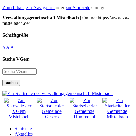
Zum Inhalt
,
zur Navigation
oder
zur Startseite
springen.
Verwaltungsgemeinschaft Mistelbach
| Online: https://www.vg-
mistelbach.de/
Schriftgröße
A
A
A
Suche VGem
suchen
Startseite
Aktuelles