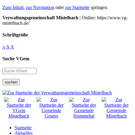
Zum Inhalt
,
zur Navigation
oder
zur Startseite
springen.
Verwaltungsgemeinschaft Mistelbach
| Online: https://www.vg-
mistelbach.de/
Schriftgröße
A
A
A
Suche VGem
suchen
Startseite
Aktuelles