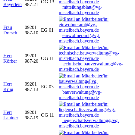
OG 13
Bayerlein
987-21
mitteilungsblatt@vg-
mistelbach.bayern.de
Frau
09201
EG 01
Dorsch
987-10
einwohneramt@vg-
mistelbach.bayern.de
Herr
09201
OG 11
Körber
987-20
technische.bauverwaltung@vg-
mistelbach.bayern.de
Herr
09201
EG 03
Krug
987-13
bauverwaltung@vg-
mistelbach.bayern.de
Herr
09201
OG 11
Lautner
987-19
liegenschaftsverwaltung@vg-
mistelbach.bayern.de