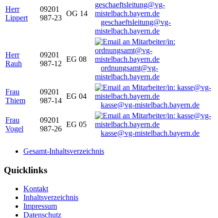
Herr
09201
OG 14
Lippert
987-23
geschaeftsleitung@vg-
mistelbach.bayern.de
Herr
09201
EG 08
Rauh
987-12
ordnungsamt@vg-
mistelbach.bayern.de
Frau
09201
EG 04
Thiem
987-14
kasse@vg-mistelbach.bayern.de
Frau
09201
EG 05
Vogel
987-26
kasse@vg-mistelbach.bayern.de
Gesamt-Inhaltsverzeichnis
Quicklinks
Kontakt
Inhaltsverzeichnis
Impressum
Datenschutz