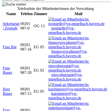
Telefonliste der Mitarbeiter/innen der Verwaltung
Name
Telefon
Zimmer
Mail
Sekretariat
09201
OG 13
/ Zentrale
987-0
poststelle@vg-
mistelbach.bayern.de
09201
Frau Bär
EG 05
987-16
finanzverwaltung@vg-
mistelbach.bayern.de
Frau
09201
EG 02
Bauer
987-28
einwohneramt@vg-
mistelbach.bayern.de
Herr
09201
EG 05
Bauer
987-15
kaemmerei@vg-
mistelbach.bayern.de
Frau
09201