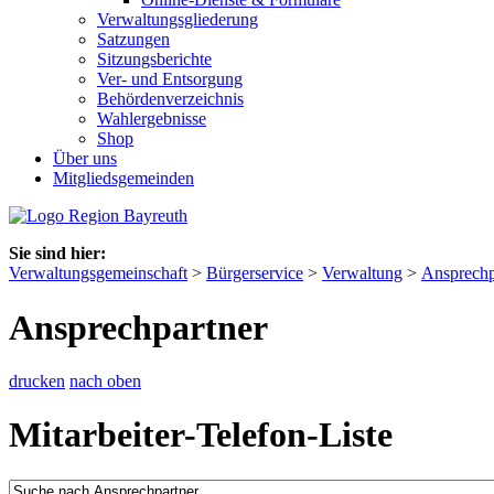
Verwaltungsgliederung
Satzungen
Sitzungsberichte
Ver- und Entsorgung
Behördenverzeichnis
Wahlergebnisse
Shop
Über uns
Mitgliedsgemeinden
Sie sind hier:
Verwaltungsgemeinschaft
>
Bürgerservice
>
Verwaltung
>
Ansprechp
Ansprechpartner
drucken
nach oben
Mitarbeiter-Telefon-Liste