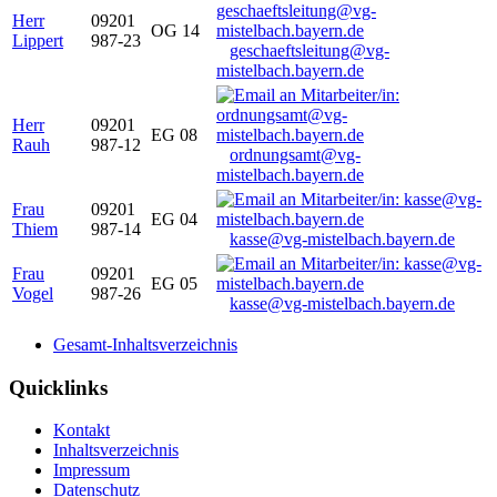
Herr
09201
OG 14
Lippert
987-23
geschaeftsleitung@vg-
mistelbach.bayern.de
Herr
09201
EG 08
Rauh
987-12
ordnungsamt@vg-
mistelbach.bayern.de
Frau
09201
EG 04
Thiem
987-14
kasse@vg-mistelbach.bayern.de
Frau
09201
EG 05
Vogel
987-26
kasse@vg-mistelbach.bayern.de
Gesamt-Inhaltsverzeichnis
Quicklinks
Kontakt
Inhaltsverzeichnis
Impressum
Datenschutz