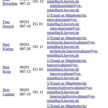
OG 13
Bayerlein
987-21
mitteilungsblatt@vg-
mistelbach.bayern.de
Frau
09201
EG 01
Dorsch
987-10
einwohneramt@vg-
mistelbach.bayern.de
Herr
09201
OG 11
Körber
987-20
technische.bauverwaltung@vg-
mistelbach.bayern.de
Herr
09201
EG 03
Krug
987-13
bauverwaltung@vg-
mistelbach.bayern.de
Herr
09201
OG 11
Lautner
987-19
liegenschaftsverwaltung@vg-
mistelbach.bayern.de