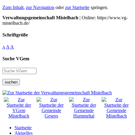
Zum Inhalt
,
zur Navigation
oder
zur Startseite
springen.
Verwaltungsgemeinschaft Mistelbach
| Online: https://www.vg-
mistelbach.de/
Schriftgröße
A
A
A
Suche VGem
suchen
Startseite
Aktuelles