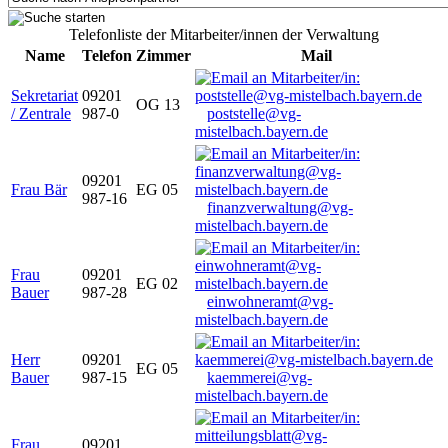
Telefonliste der Mitarbeiter/innen der Verwaltung
Name
Telefon
Zimmer
Mail
Sekretariat
09201
OG 13
/ Zentrale
987-0
poststelle@vg-
mistelbach.bayern.de
09201
Frau Bär
EG 05
987-16
finanzverwaltung@vg-
mistelbach.bayern.de
Frau
09201
EG 02
Bauer
987-28
einwohneramt@vg-
mistelbach.bayern.de
Herr
09201
EG 05
Bauer
987-15
kaemmerei@vg-
mistelbach.bayern.de
Frau
09201