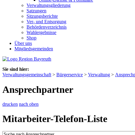
Verwaltungsgliederung
Satzungen
Sitzungsberichte
Ver- und Entsorgung
Behördenverzeichnis
Wahlergebnisse
Shop
Über uns
Mitgliedsgemeinden
Sie sind hier:
Verwaltungsgemeinschaft
>
Bürgerservice
>
Verwaltung
>
Ansprechp
Ansprechpartner
drucken
nach oben
Mitarbeiter-Telefon-Liste