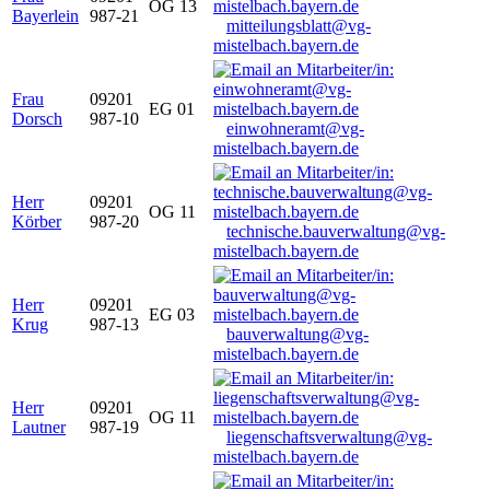
OG 13
Bayerlein
987-21
mitteilungsblatt@vg-
mistelbach.bayern.de
Frau
09201
EG 01
Dorsch
987-10
einwohneramt@vg-
mistelbach.bayern.de
Herr
09201
OG 11
Körber
987-20
technische.bauverwaltung@vg-
mistelbach.bayern.de
Herr
09201
EG 03
Krug
987-13
bauverwaltung@vg-
mistelbach.bayern.de
Herr
09201
OG 11
Lautner
987-19
liegenschaftsverwaltung@vg-
mistelbach.bayern.de