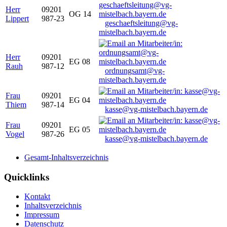
Herr
09201
OG 14
Lippert
987-23
geschaeftsleitung@vg-
mistelbach.bayern.de
Herr
09201
EG 08
Rauh
987-12
ordnungsamt@vg-
mistelbach.bayern.de
Frau
09201
EG 04
Thiem
987-14
kasse@vg-mistelbach.bayern.de
Frau
09201
EG 05
Vogel
987-26
kasse@vg-mistelbach.bayern.de
Gesamt-Inhaltsverzeichnis
Quicklinks
Kontakt
Inhaltsverzeichnis
Impressum
Datenschutz