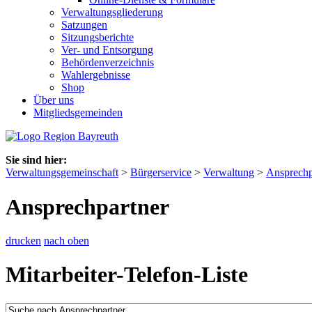
Verwaltungsgliederung
Satzungen
Sitzungsberichte
Ver- und Entsorgung
Behördenverzeichnis
Wahlergebnisse
Shop
Über uns
Mitgliedsgemeinden
Sie sind hier:
Verwaltungsgemeinschaft
>
Bürgerservice
>
Verwaltung
>
Ansprechp
Ansprechpartner
drucken
nach oben
Mitarbeiter-Telefon-Liste