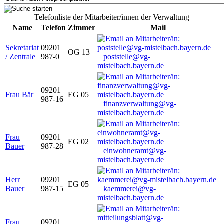
Telefonliste der Mitarbeiter/innen der Verwaltung
Name
Telefon
Zimmer
Mail
Sekretariat
09201
OG 13
/ Zentrale
987-0
poststelle@vg-
mistelbach.bayern.de
09201
Frau Bär
EG 05
987-16
finanzverwaltung@vg-
mistelbach.bayern.de
Frau
09201
EG 02
Bauer
987-28
einwohneramt@vg-
mistelbach.bayern.de
Herr
09201
EG 05
Bauer
987-15
kaemmerei@vg-
mistelbach.bayern.de
Frau
09201