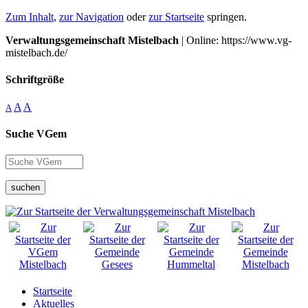
Zum Inhalt
,
zur Navigation
oder
zur Startseite
springen.
Verwaltungsgemeinschaft Mistelbach
| Online: https://www.vg-
mistelbach.de/
Schriftgröße
A
A
A
Suche VGem
suchen
Startseite
Aktuelles