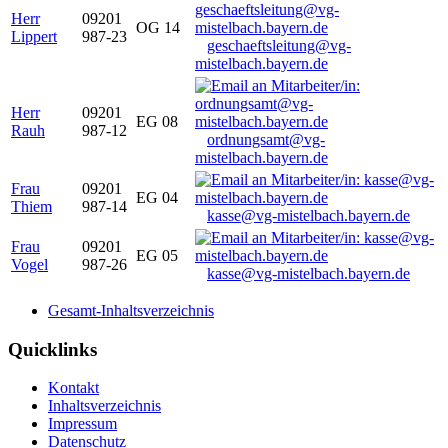
Herr
09201
OG 14
Lippert
987-23
geschaeftsleitung@vg-
mistelbach.bayern.de
Herr
09201
EG 08
Rauh
987-12
ordnungsamt@vg-
mistelbach.bayern.de
Frau
09201
EG 04
Thiem
987-14
kasse@vg-mistelbach.bayern.de
Frau
09201
EG 05
Vogel
987-26
kasse@vg-mistelbach.bayern.de
Gesamt-Inhaltsverzeichnis
Quicklinks
Kontakt
Inhaltsverzeichnis
Impressum
Datenschutz