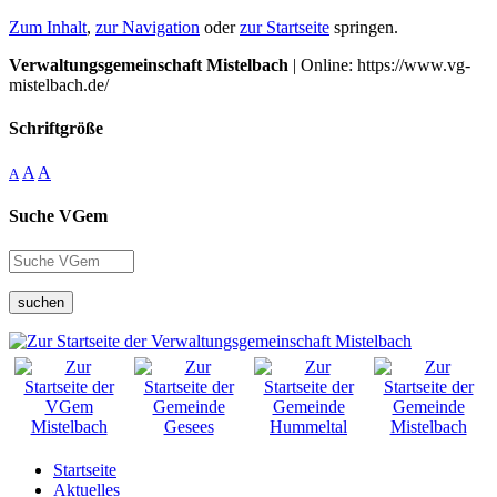
Zum Inhalt
,
zur Navigation
oder
zur Startseite
springen.
Verwaltungsgemeinschaft Mistelbach
| Online: https://www.vg-
mistelbach.de/
Schriftgröße
A
A
A
Suche VGem
suchen
Startseite
Aktuelles