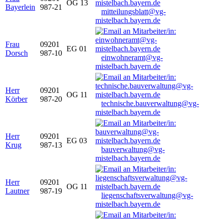
OG 13
Bayerlein
987-21
mitteilungsblatt@vg-
mistelbach.bayern.de
Frau
09201
EG 01
Dorsch
987-10
einwohneramt@vg-
mistelbach.bayern.de
Herr
09201
OG 11
Körber
987-20
technische.bauverwaltung@vg-
mistelbach.bayern.de
Herr
09201
EG 03
Krug
987-13
bauverwaltung@vg-
mistelbach.bayern.de
Herr
09201
OG 11
Lautner
987-19
liegenschaftsverwaltung@vg-
mistelbach.bayern.de