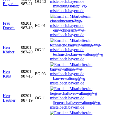
OG 13
Bayerlein
987-21
mitteilungsblatt@vg-
mistelbach.bayern.de
Frau
09201
EG 01
Dorsch
987-10
einwohneramt@vg-
mistelbach.bayern.de
Herr
09201
OG 11
Körber
987-20
technische.bauverwaltung@vg-
mistelbach.bayern.de
Herr
09201
EG 03
Krug
987-13
bauverwaltung@vg-
mistelbach.bayern.de
Herr
09201
OG 11
Lautner
987-19
liegenschaftsverwaltung@vg-
mistelbach.bayern.de