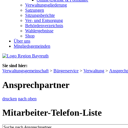
Verwaltungsgliederung
Satzungen
Sitzungsberichte
Ver- und Entsorgung
Behördenverzeichnis
Wahlergebnisse
Shop
Über uns
Mitgliedsgemeinden
Sie sind hier:
Verwaltungsgemeinschaft
>
Bürgerservice
>
Verwaltung
>
Ansprechp
Ansprechpartner
drucken
nach oben
Mitarbeiter-Telefon-Liste