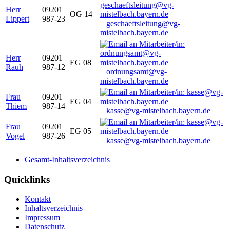
Herr
09201
OG 14
Lippert
987-23
geschaeftsleitung@vg-
mistelbach.bayern.de
Herr
09201
EG 08
Rauh
987-12
ordnungsamt@vg-
mistelbach.bayern.de
Frau
09201
EG 04
Thiem
987-14
kasse@vg-mistelbach.bayern.de
Frau
09201
EG 05
Vogel
987-26
kasse@vg-mistelbach.bayern.de
Gesamt-Inhaltsverzeichnis
Quicklinks
Kontakt
Inhaltsverzeichnis
Impressum
Datenschutz