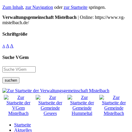
Zum Inhalt
,
zur Navigation
oder
zur Startseite
springen.
Verwaltungsgemeinschaft Mistelbach
| Online: https://www.vg-
mistelbach.de/
Schriftgröße
A
A
A
Suche VGem
suchen
Startseite
Aktuelles