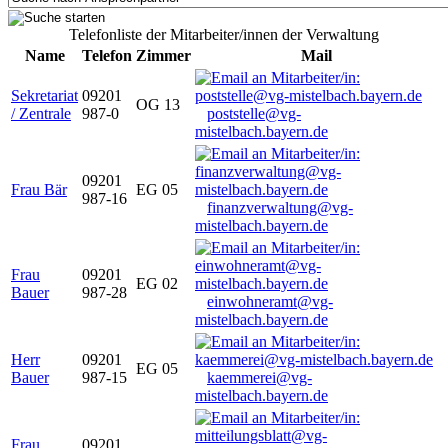
Telefonliste der Mitarbeiter/innen der Verwaltung
Name
Telefon
Zimmer
Mail
Sekretariat
09201
OG 13
/ Zentrale
987-0
poststelle@vg-
mistelbach.bayern.de
09201
Frau Bär
EG 05
987-16
finanzverwaltung@vg-
mistelbach.bayern.de
Frau
09201
EG 02
Bauer
987-28
einwohneramt@vg-
mistelbach.bayern.de
Herr
09201
EG 05
Bauer
987-15
kaemmerei@vg-
mistelbach.bayern.de
Frau
09201