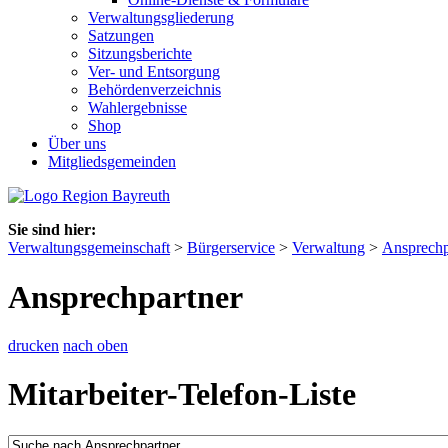
Verwaltungsgliederung
Satzungen
Sitzungsberichte
Ver- und Entsorgung
Behördenverzeichnis
Wahlergebnisse
Shop
Über uns
Mitgliedsgemeinden
Sie sind hier:
Verwaltungsgemeinschaft
>
Bürgerservice
>
Verwaltung
>
Ansprechp
Ansprechpartner
drucken
nach oben
Mitarbeiter-Telefon-Liste