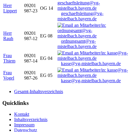
Herr
09201
OG 14
Lippert
987-23
geschaeftsleitung@vg-
mistelbach.bayern.de
Herr
09201
EG 08
Rauh
987-12
ordnungsamt@vg-
mistelbach.bayern.de
Frau
09201
EG 04
Thiem
987-14
kasse@vg-mistelbach.bayern.de
Frau
09201
EG 05
Vogel
987-26
kasse@vg-mistelbach.bayern.de
Gesamt-Inhaltsverzeichnis
Quicklinks
Kontakt
Inhaltsverzeichnis
Impressum
Datenschutz