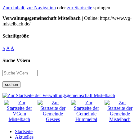
Zum Inhalt
,
zur Navigation
oder
zur Startseite
springen.
Verwaltungsgemeinschaft Mistelbach
| Online: https://www.vg-
mistelbach.de/
Schriftgröße
A
A
A
Suche VGem
suchen
Startseite
Aktuelles