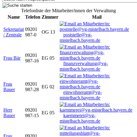
Telefonliste der Mitarbeiter/innen der Verwaltung
Name
Telefon
Zimmer
Mail
Sekretariat
09201
OG 13
/ Zentrale
987-0
poststelle@vg-
mistelbach.bayern.de
09201
Frau Bär
EG 05
987-16
finanzverwaltung@vg-
mistelbach.bayern.de
Frau
09201
EG 02
Bauer
987-28
einwohneramt@vg-
mistelbach.bayern.de
Herr
09201
EG 05
Bauer
987-15
kaemmerei@vg-
mistelbach.bayern.de
Frau
09201