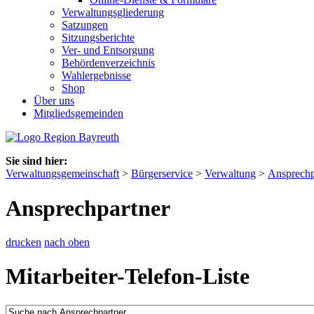
Verwaltungsgliederung
Satzungen
Sitzungsberichte
Ver- und Entsorgung
Behördenverzeichnis
Wahlergebnisse
Shop
Über uns
Mitgliedsgemeinden
Sie sind hier:
Verwaltungsgemeinschaft
>
Bürgerservice
>
Verwaltung
>
Ansprechp
Ansprechpartner
drucken
nach oben
Mitarbeiter-Telefon-Liste