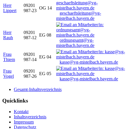
Herr
09201
OG 14
Lippert
987-23
geschaeftsleitung@vg-
mistelbach.bayern.de
Herr
09201
EG 08
Rauh
987-12
ordnungsamt@vg-
mistelbach.bayern.de
Frau
09201
EG 04
Thiem
987-14
kasse@vg-mistelbach.bayern.de
Frau
09201
EG 05
Vogel
987-26
kasse@vg-mistelbach.bayern.de
Gesamt-Inhaltsverzeichnis
Quicklinks
Kontakt
Inhaltsverzeichnis
Impressum
Datenschutz