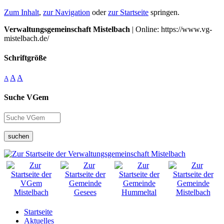
Zum Inhalt
,
zur Navigation
oder
zur Startseite
springen.
Verwaltungsgemeinschaft Mistelbach
| Online: https://www.vg-
mistelbach.de/
Schriftgröße
A
A
A
Suche VGem
suchen
Startseite
Aktuelles