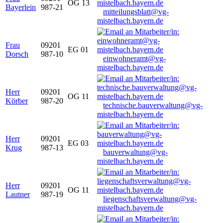
OG 13
Bayerlein
987-21
mitteilungsblatt@vg-
mistelbach.bayern.de
Frau
09201
EG 01
Dorsch
987-10
einwohneramt@vg-
mistelbach.bayern.de
Herr
09201
OG 11
Körber
987-20
technische.bauverwaltung@vg-
mistelbach.bayern.de
Herr
09201
EG 03
Krug
987-13
bauverwaltung@vg-
mistelbach.bayern.de
Herr
09201
OG 11
Lautner
987-19
liegenschaftsverwaltung@vg-
mistelbach.bayern.de