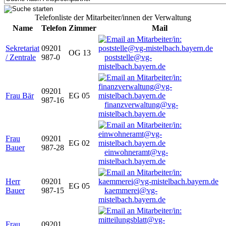
Telefonliste der Mitarbeiter/innen der Verwaltung
Name
Telefon
Zimmer
Mail
Sekretariat
09201
OG 13
/ Zentrale
987-0
poststelle@vg-
mistelbach.bayern.de
09201
Frau Bär
EG 05
987-16
finanzverwaltung@vg-
mistelbach.bayern.de
Frau
09201
EG 02
Bauer
987-28
einwohneramt@vg-
mistelbach.bayern.de
Herr
09201
EG 05
Bauer
987-15
kaemmerei@vg-
mistelbach.bayern.de
Frau
09201