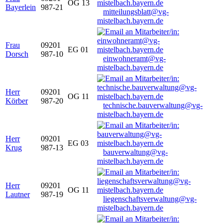
OG 13
Bayerlein
987-21
mitteilungsblatt@vg-
mistelbach.bayern.de
Frau
09201
EG 01
Dorsch
987-10
einwohneramt@vg-
mistelbach.bayern.de
Herr
09201
OG 11
Körber
987-20
technische.bauverwaltung@vg-
mistelbach.bayern.de
Herr
09201
EG 03
Krug
987-13
bauverwaltung@vg-
mistelbach.bayern.de
Herr
09201
OG 11
Lautner
987-19
liegenschaftsverwaltung@vg-
mistelbach.bayern.de