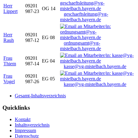
Herr
09201
OG 14
Lippert
987-23
geschaeftsleitung@vg-
mistelbach.bayern.de
Herr
09201
EG 08
Rauh
987-12
ordnungsamt@vg-
mistelbach.bayern.de
Frau
09201
EG 04
Thiem
987-14
kasse@vg-mistelbach.bayern.de
Frau
09201
EG 05
Vogel
987-26
kasse@vg-mistelbach.bayern.de
Gesamt-Inhaltsverzeichnis
Quicklinks
Kontakt
Inhaltsverzeichnis
Impressum
Datenschutz