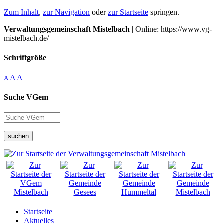
Zum Inhalt
,
zur Navigation
oder
zur Startseite
springen.
Verwaltungsgemeinschaft Mistelbach
| Online: https://www.vg-
mistelbach.de/
Schriftgröße
A
A
A
Suche VGem
suchen
Startseite
Aktuelles