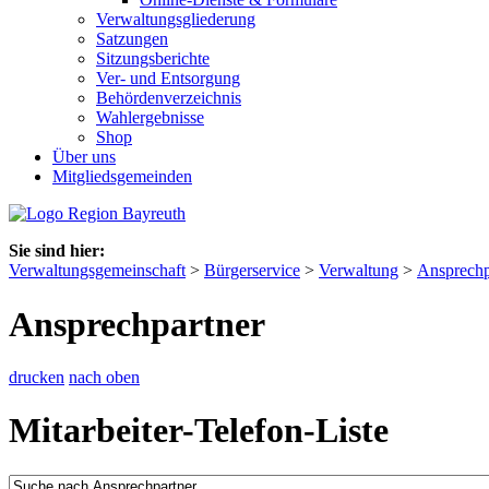
Verwaltungsgliederung
Satzungen
Sitzungsberichte
Ver- und Entsorgung
Behördenverzeichnis
Wahlergebnisse
Shop
Über uns
Mitgliedsgemeinden
Sie sind hier:
Verwaltungsgemeinschaft
>
Bürgerservice
>
Verwaltung
>
Ansprechp
Ansprechpartner
drucken
nach oben
Mitarbeiter-Telefon-Liste