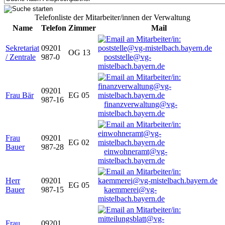
Telefonliste der Mitarbeiter/innen der Verwaltung
Name
Telefon
Zimmer
Mail
Sekretariat
09201
OG 13
/ Zentrale
987-0
poststelle@vg-
mistelbach.bayern.de
09201
Frau Bär
EG 05
987-16
finanzverwaltung@vg-
mistelbach.bayern.de
Frau
09201
EG 02
Bauer
987-28
einwohneramt@vg-
mistelbach.bayern.de
Herr
09201
EG 05
Bauer
987-15
kaemmerei@vg-
mistelbach.bayern.de
Frau
09201