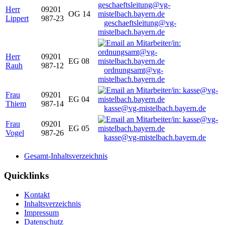
Herr
09201
OG 14
Lippert
987-23
geschaeftsleitung@vg-
mistelbach.bayern.de
Herr
09201
EG 08
Rauh
987-12
ordnungsamt@vg-
mistelbach.bayern.de
Frau
09201
EG 04
Thiem
987-14
kasse@vg-mistelbach.bayern.de
Frau
09201
EG 05
Vogel
987-26
kasse@vg-mistelbach.bayern.de
Gesamt-Inhaltsverzeichnis
Quicklinks
Kontakt
Inhaltsverzeichnis
Impressum
Datenschutz