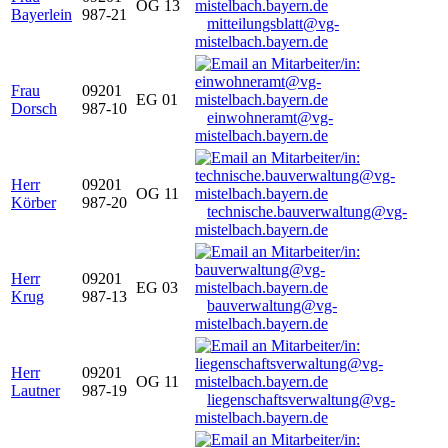
OG 13
Bayerlein
987-21
mitteilungsblatt@vg-
mistelbach.bayern.de
Frau
09201
EG 01
Dorsch
987-10
einwohneramt@vg-
mistelbach.bayern.de
Herr
09201
OG 11
Körber
987-20
technische.bauverwaltung@vg-
mistelbach.bayern.de
Herr
09201
EG 03
Krug
987-13
bauverwaltung@vg-
mistelbach.bayern.de
Herr
09201
OG 11
Lautner
987-19
liegenschaftsverwaltung@vg-
mistelbach.bayern.de