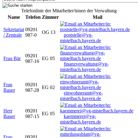
Telefonliste der Mitarbeiter/innen der Verwaltung
Name
Telefon
Zimmer
Mail
Sekretariat
09201
OG 13
/ Zentrale
987-0
poststelle@vg-
mistelbach.bayern.de
09201
Frau Bär
EG 05
987-16
finanzverwaltung@vg-
mistelbach.bayern.de
Frau
09201
EG 02
Bauer
987-28
einwohneramt@vg-
mistelbach.bayern.de
Herr
09201
EG 05
Bauer
987-15
kaemmerei@vg-
mistelbach.bayern.de
Frau
09201