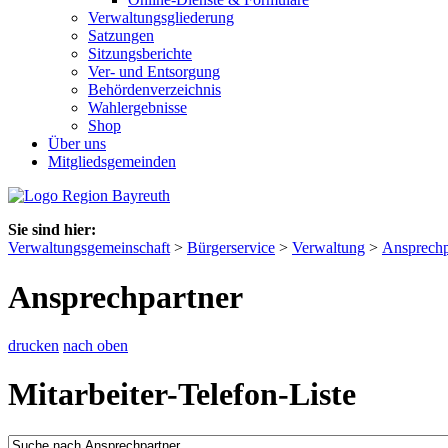
Verwaltungsgliederung
Satzungen
Sitzungsberichte
Ver- und Entsorgung
Behördenverzeichnis
Wahlergebnisse
Shop
Über uns
Mitgliedsgemeinden
Sie sind hier:
Verwaltungsgemeinschaft
>
Bürgerservice
>
Verwaltung
>
Ansprechp
Ansprechpartner
drucken
nach oben
Mitarbeiter-Telefon-Liste