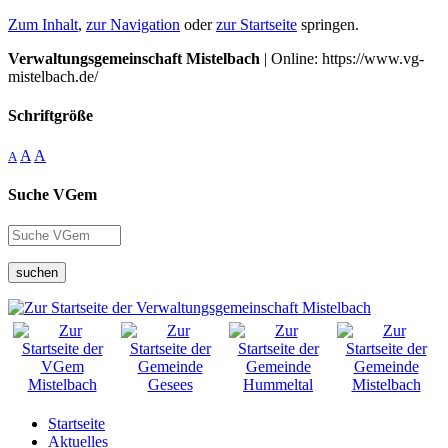
Zum Inhalt
,
zur Navigation
oder
zur Startseite
springen.
Verwaltungsgemeinschaft Mistelbach
| Online: https://www.vg-
mistelbach.de/
Schriftgröße
A
A
A
Suche VGem
suchen
Startseite
Aktuelles