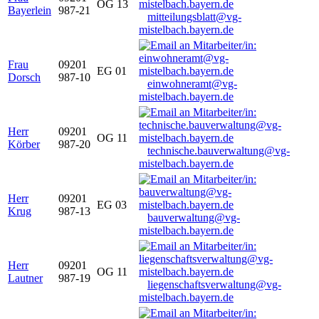
OG 13
Bayerlein
987-21
mitteilungsblatt@vg-
mistelbach.bayern.de
Frau
09201
EG 01
Dorsch
987-10
einwohneramt@vg-
mistelbach.bayern.de
Herr
09201
OG 11
Körber
987-20
technische.bauverwaltung@vg-
mistelbach.bayern.de
Herr
09201
EG 03
Krug
987-13
bauverwaltung@vg-
mistelbach.bayern.de
Herr
09201
OG 11
Lautner
987-19
liegenschaftsverwaltung@vg-
mistelbach.bayern.de