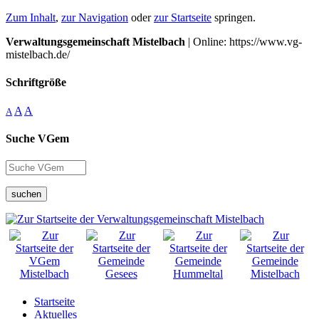
Zum Inhalt
,
zur Navigation
oder
zur Startseite
springen.
Verwaltungsgemeinschaft Mistelbach
| Online: https://www.vg-
mistelbach.de/
Schriftgröße
A
A
A
Suche VGem
suchen
Startseite
Aktuelles