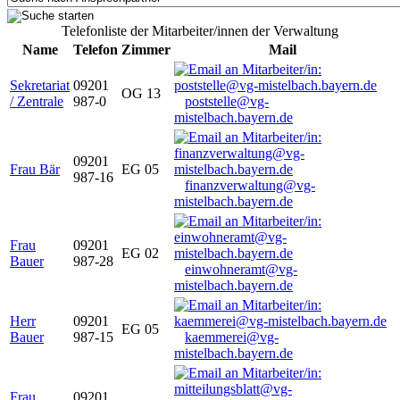
Telefonliste der Mitarbeiter/innen der Verwaltung
Name
Telefon
Zimmer
Mail
Sekretariat
09201
OG 13
/ Zentrale
987-0
poststelle@vg-
mistelbach.bayern.de
09201
Frau Bär
EG 05
987-16
finanzverwaltung@vg-
mistelbach.bayern.de
Frau
09201
EG 02
Bauer
987-28
einwohneramt@vg-
mistelbach.bayern.de
Herr
09201
EG 05
Bauer
987-15
kaemmerei@vg-
mistelbach.bayern.de
Frau
09201