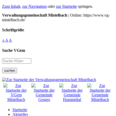
Zum Inhalt
,
zur Navigation
oder
zur Startseite
springen.
Verwaltungsgemeinschaft Mistelbach
| Online: https://www.vg-
mistelbach.de/
Schriftgröße
A
A
A
Suche VGem
suchen
Startseite
Aktuelles