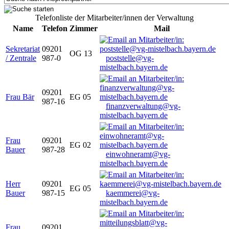
Telefonliste der Mitarbeiter/innen der Verwaltung
Name
Telefon
Zimmer
Mail
Sekretariat
09201
OG 13
/ Zentrale
987-0
poststelle@vg-
mistelbach.bayern.de
09201
Frau Bär
EG 05
987-16
finanzverwaltung@vg-
mistelbach.bayern.de
Frau
09201
EG 02
Bauer
987-28
einwohneramt@vg-
mistelbach.bayern.de
Herr
09201
EG 05
Bauer
987-15
kaemmerei@vg-
mistelbach.bayern.de
Frau
09201