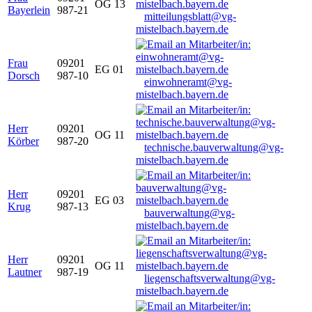
OG 13
Bayerlein
987-21
mitteilungsblatt@vg-
mistelbach.bayern.de
Frau
09201
EG 01
Dorsch
987-10
einwohneramt@vg-
mistelbach.bayern.de
Herr
09201
OG 11
Körber
987-20
technische.bauverwaltung@vg-
mistelbach.bayern.de
Herr
09201
EG 03
Krug
987-13
bauverwaltung@vg-
mistelbach.bayern.de
Herr
09201
OG 11
Lautner
987-19
liegenschaftsverwaltung@vg-
mistelbach.bayern.de