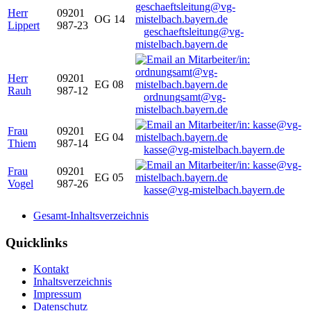
Herr
09201
OG 14
Lippert
987-23
geschaeftsleitung@vg-
mistelbach.bayern.de
Herr
09201
EG 08
Rauh
987-12
ordnungsamt@vg-
mistelbach.bayern.de
Frau
09201
EG 04
Thiem
987-14
kasse@vg-mistelbach.bayern.de
Frau
09201
EG 05
Vogel
987-26
kasse@vg-mistelbach.bayern.de
Gesamt-Inhaltsverzeichnis
Quicklinks
Kontakt
Inhaltsverzeichnis
Impressum
Datenschutz