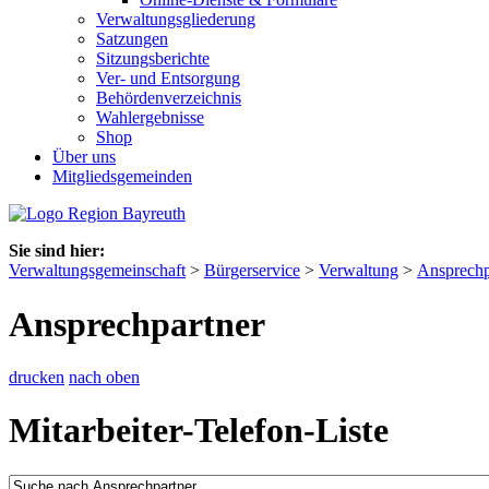
Verwaltungsgliederung
Satzungen
Sitzungsberichte
Ver- und Entsorgung
Behördenverzeichnis
Wahlergebnisse
Shop
Über uns
Mitgliedsgemeinden
Sie sind hier:
Verwaltungsgemeinschaft
>
Bürgerservice
>
Verwaltung
>
Ansprechp
Ansprechpartner
drucken
nach oben
Mitarbeiter-Telefon-Liste