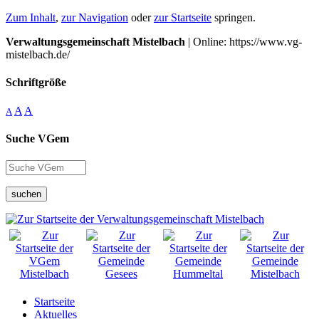
Zum Inhalt
,
zur Navigation
oder
zur Startseite
springen.
Verwaltungsgemeinschaft Mistelbach
| Online: https://www.vg-
mistelbach.de/
Schriftgröße
A
A
A
Suche VGem
suchen
Startseite
Aktuelles