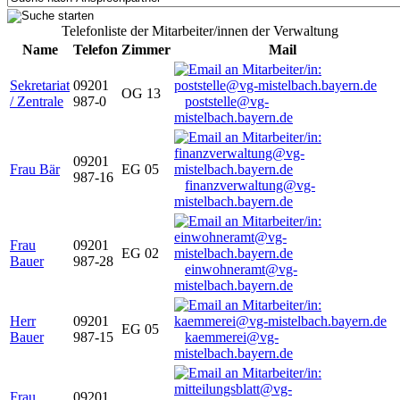
Telefonliste der Mitarbeiter/innen der Verwaltung
Name
Telefon
Zimmer
Mail
Sekretariat
09201
OG 13
/ Zentrale
987-0
poststelle@vg-
mistelbach.bayern.de
09201
Frau Bär
EG 05
987-16
finanzverwaltung@vg-
mistelbach.bayern.de
Frau
09201
EG 02
Bauer
987-28
einwohneramt@vg-
mistelbach.bayern.de
Herr
09201
EG 05
Bauer
987-15
kaemmerei@vg-
mistelbach.bayern.de
Frau
09201