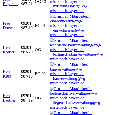
OG 13
Bayerlein
987-21
mitteilungsblatt@vg-
mistelbach.bayern.de
Frau
09201
EG 01
Dorsch
987-10
einwohneramt@vg-
mistelbach.bayern.de
Herr
09201
OG 11
Körber
987-20
technische.bauverwaltung@vg-
mistelbach.bayern.de
Herr
09201
EG 03
Krug
987-13
bauverwaltung@vg-
mistelbach.bayern.de
Herr
09201
OG 11
Lautner
987-19
liegenschaftsverwaltung@vg-
mistelbach.bayern.de