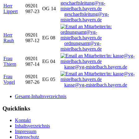
Herr
09201
OG 14
Lippert
987-23
geschaeftsleitung@vg-
mistelbach.bayern.de
Herr
09201
EG 08
Rauh
987-12
ordnungsamt@vg-
mistelbach.bayern.de
Frau
09201
EG 04
Thiem
987-14
kasse@vg-mistelbach.bayern.de
Frau
09201
EG 05
Vogel
987-26
kasse@vg-mistelbach.bayern.de
Gesamt-Inhaltsverzeichnis
Quicklinks
Kontakt
Inhaltsverzeichnis
Impressum
Datenschutz