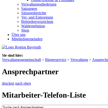
Verwaltungsgliederung
Satzungen
Sitzungsberichte
Ver- und Entsorgung
Behördenverzeichnis
Wahlergebnisse
Shop
Über uns
Mitgliedsgemeinden
Sie sind hier:
Verwaltungsgemeinschaft
>
Bürgerservice
>
Verwaltung
>
Ansprechp
Ansprechpartner
drucken
nach oben
Mitarbeiter-Telefon-Liste