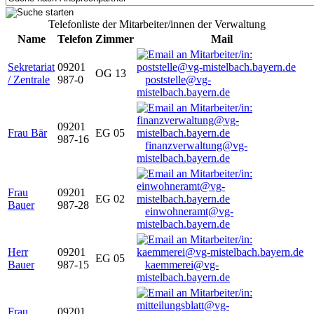
Telefonliste der Mitarbeiter/innen der Verwaltung
Name
Telefon
Zimmer
Mail
Sekretariat
09201
OG 13
/ Zentrale
987-0
poststelle@vg-
mistelbach.bayern.de
09201
Frau Bär
EG 05
987-16
finanzverwaltung@vg-
mistelbach.bayern.de
Frau
09201
EG 02
Bauer
987-28
einwohneramt@vg-
mistelbach.bayern.de
Herr
09201
EG 05
Bauer
987-15
kaemmerei@vg-
mistelbach.bayern.de
Frau
09201