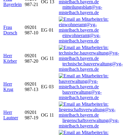
OG 13
Bayerlein
987-21
mitteilungsblatt@vg-
mistelbach.bayern.de
Frau
09201
EG 01
Dorsch
987-10
einwohneramt@vg-
mistelbach.bayern.de
Herr
09201
OG 11
Körber
987-20
technische.bauverwaltung@vg-
mistelbach.bayern.de
Herr
09201
EG 03
Krug
987-13
bauverwaltung@vg-
mistelbach.bayern.de
Herr
09201
OG 11
Lautner
987-19
liegenschaftsverwaltung@vg-
mistelbach.bayern.de