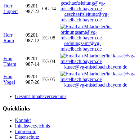
Herr
09201
OG 14
Lippert
987-23
geschaeftsleitung@vg-
mistelbach.bayern.de
Herr
09201
EG 08
Rauh
987-12
ordnungsamt@vg-
mistelbach.bayern.de
Frau
09201
EG 04
Thiem
987-14
kasse@vg-mistelbach.bayern.de
Frau
09201
EG 05
Vogel
987-26
kasse@vg-mistelbach.bayern.de
Gesamt-Inhaltsverzeichnis
Quicklinks
Kontakt
Inhaltsverzeichnis
Impressum
Datenschutz