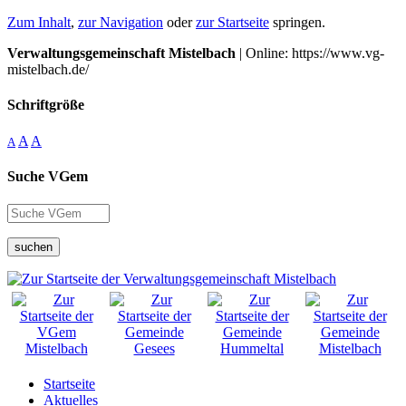
Zum Inhalt
,
zur Navigation
oder
zur Startseite
springen.
Verwaltungsgemeinschaft Mistelbach
| Online: https://www.vg-
mistelbach.de/
Schriftgröße
A
A
A
Suche VGem
suchen
Startseite
Aktuelles