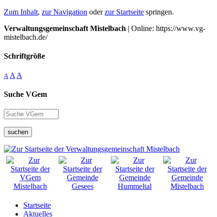
Zum Inhalt
,
zur Navigation
oder
zur Startseite
springen.
Verwaltungsgemeinschaft Mistelbach
| Online: https://www.vg-
mistelbach.de/
Schriftgröße
A
A
A
Suche VGem
suchen
Startseite
Aktuelles