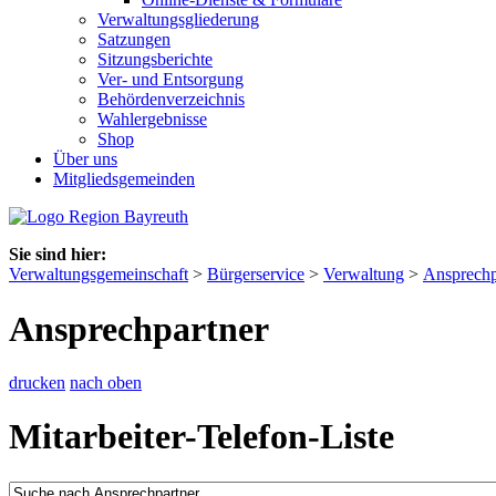
Verwaltungsgliederung
Satzungen
Sitzungsberichte
Ver- und Entsorgung
Behördenverzeichnis
Wahlergebnisse
Shop
Über uns
Mitgliedsgemeinden
Sie sind hier:
Verwaltungsgemeinschaft
>
Bürgerservice
>
Verwaltung
>
Ansprechp
Ansprechpartner
drucken
nach oben
Mitarbeiter-Telefon-Liste