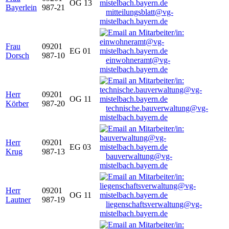
OG 13
Bayerlein
987-21
mitteilungsblatt@vg-
mistelbach.bayern.de
Frau
09201
EG 01
Dorsch
987-10
einwohneramt@vg-
mistelbach.bayern.de
Herr
09201
OG 11
Körber
987-20
technische.bauverwaltung@vg-
mistelbach.bayern.de
Herr
09201
EG 03
Krug
987-13
bauverwaltung@vg-
mistelbach.bayern.de
Herr
09201
OG 11
Lautner
987-19
liegenschaftsverwaltung@vg-
mistelbach.bayern.de