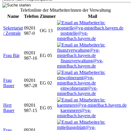
Telefonliste der Mitarbeiter/innen der Verwaltung
Name
Telefon
Zimmer
Mail
Sekretariat
09201
OG 13
/ Zentrale
987-0
poststelle@vg-
mistelbach.bayern.de
09201
Frau Bär
EG 05
987-16
finanzverwaltung@vg-
mistelbach.bayern.de
Frau
09201
EG 02
Bauer
987-28
einwohneramt@vg-
mistelbach.bayern.de
Herr
09201
EG 05
Bauer
987-15
kaemmerei@vg-
mistelbach.bayern.de
Frau
09201