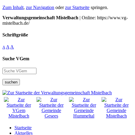
Zum Inhalt
,
zur Navigation
oder
zur Startseite
springen.
Verwaltungsgemeinschaft Mistelbach
| Online: https://www.vg-
mistelbach.de/
Schriftgröße
A
A
A
Suche VGem
suchen
Startseite
Aktuelles