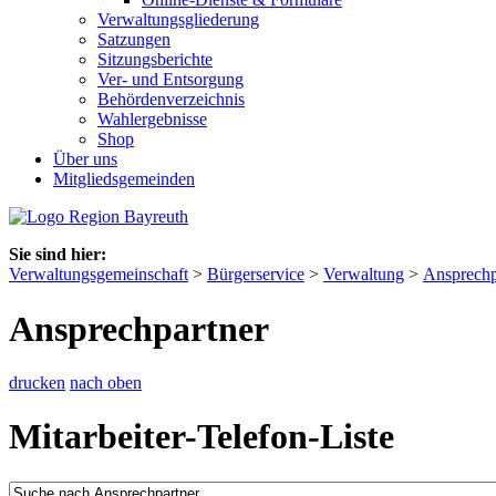
Verwaltungsgliederung
Satzungen
Sitzungsberichte
Ver- und Entsorgung
Behördenverzeichnis
Wahlergebnisse
Shop
Über uns
Mitgliedsgemeinden
Sie sind hier:
Verwaltungsgemeinschaft
>
Bürgerservice
>
Verwaltung
>
Ansprechp
Ansprechpartner
drucken
nach oben
Mitarbeiter-Telefon-Liste