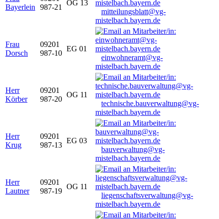
OG 13
Bayerlein
987-21
mitteilungsblatt@vg-
mistelbach.bayern.de
Frau
09201
EG 01
Dorsch
987-10
einwohneramt@vg-
mistelbach.bayern.de
Herr
09201
OG 11
Körber
987-20
technische.bauverwaltung@vg-
mistelbach.bayern.de
Herr
09201
EG 03
Krug
987-13
bauverwaltung@vg-
mistelbach.bayern.de
Herr
09201
OG 11
Lautner
987-19
liegenschaftsverwaltung@vg-
mistelbach.bayern.de