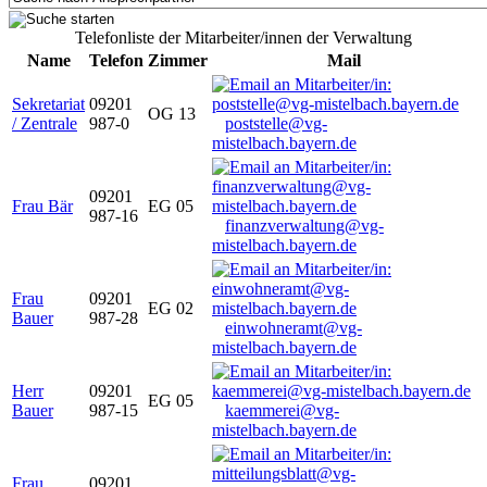
Telefonliste der Mitarbeiter/innen der Verwaltung
Name
Telefon
Zimmer
Mail
Sekretariat
09201
OG 13
/ Zentrale
987-0
poststelle@vg-
mistelbach.bayern.de
09201
Frau Bär
EG 05
987-16
finanzverwaltung@vg-
mistelbach.bayern.de
Frau
09201
EG 02
Bauer
987-28
einwohneramt@vg-
mistelbach.bayern.de
Herr
09201
EG 05
Bauer
987-15
kaemmerei@vg-
mistelbach.bayern.de
Frau
09201