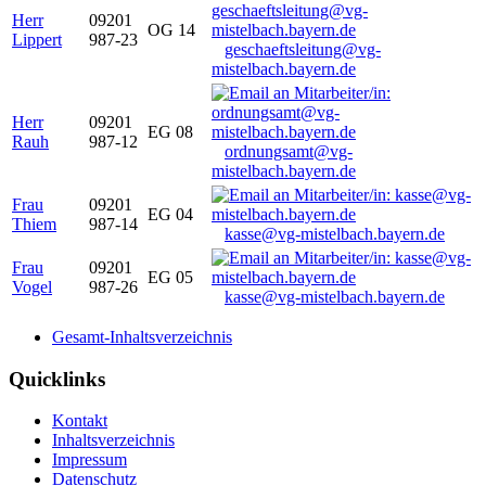
Herr
09201
OG 14
Lippert
987-23
geschaeftsleitung@vg-
mistelbach.bayern.de
Herr
09201
EG 08
Rauh
987-12
ordnungsamt@vg-
mistelbach.bayern.de
Frau
09201
EG 04
Thiem
987-14
kasse@vg-mistelbach.bayern.de
Frau
09201
EG 05
Vogel
987-26
kasse@vg-mistelbach.bayern.de
Gesamt-Inhaltsverzeichnis
Quicklinks
Kontakt
Inhaltsverzeichnis
Impressum
Datenschutz