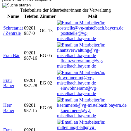
Telefonliste der Mitarbeiter/innen der Verwaltung
Name
Telefon
Zimmer
Mail
Sekretariat
09201
OG 13
/ Zentrale
987-0
poststelle@vg-
mistelbach.bayern.de
09201
Frau Bär
EG 05
987-16
finanzverwaltung@vg-
mistelbach.bayern.de
Frau
09201
EG 02
Bauer
987-28
einwohneramt@vg-
mistelbach.bayern.de
Herr
09201
EG 05
Bauer
987-15
kaemmerei@vg-
mistelbach.bayern.de
Frau
09201