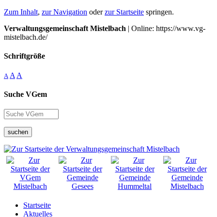
Zum Inhalt
,
zur Navigation
oder
zur Startseite
springen.
Verwaltungsgemeinschaft Mistelbach
| Online: https://www.vg-
mistelbach.de/
Schriftgröße
A
A
A
Suche VGem
suchen
Startseite
Aktuelles