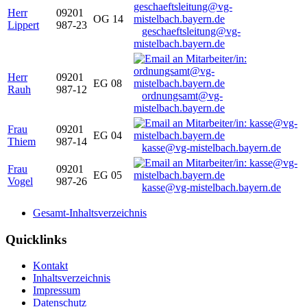
Herr
09201
OG 14
Lippert
987-23
geschaeftsleitung@vg-
mistelbach.bayern.de
Herr
09201
EG 08
Rauh
987-12
ordnungsamt@vg-
mistelbach.bayern.de
Frau
09201
EG 04
Thiem
987-14
kasse@vg-mistelbach.bayern.de
Frau
09201
EG 05
Vogel
987-26
kasse@vg-mistelbach.bayern.de
Gesamt-Inhaltsverzeichnis
Quicklinks
Kontakt
Inhaltsverzeichnis
Impressum
Datenschutz