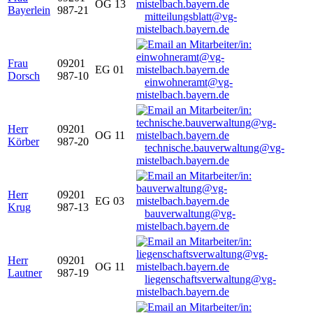
OG 13
Bayerlein
987-21
mitteilungsblatt@vg-
mistelbach.bayern.de
Frau
09201
EG 01
Dorsch
987-10
einwohneramt@vg-
mistelbach.bayern.de
Herr
09201
OG 11
Körber
987-20
technische.bauverwaltung@vg-
mistelbach.bayern.de
Herr
09201
EG 03
Krug
987-13
bauverwaltung@vg-
mistelbach.bayern.de
Herr
09201
OG 11
Lautner
987-19
liegenschaftsverwaltung@vg-
mistelbach.bayern.de