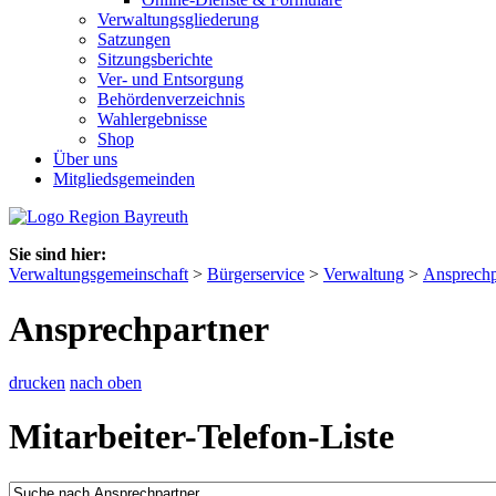
Verwaltungsgliederung
Satzungen
Sitzungsberichte
Ver- und Entsorgung
Behördenverzeichnis
Wahlergebnisse
Shop
Über uns
Mitgliedsgemeinden
Sie sind hier:
Verwaltungsgemeinschaft
>
Bürgerservice
>
Verwaltung
>
Ansprechp
Ansprechpartner
drucken
nach oben
Mitarbeiter-Telefon-Liste