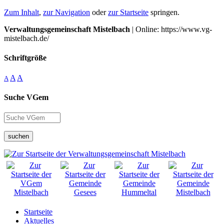
Zum Inhalt
,
zur Navigation
oder
zur Startseite
springen.
Verwaltungsgemeinschaft Mistelbach
| Online: https://www.vg-
mistelbach.de/
Schriftgröße
A
A
A
Suche VGem
suchen
Startseite
Aktuelles