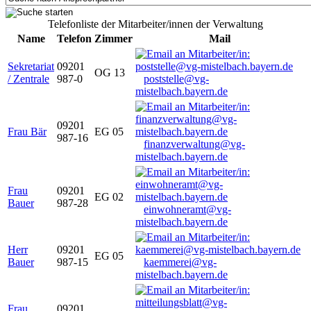
Telefonliste der Mitarbeiter/innen der Verwaltung
Name
Telefon
Zimmer
Mail
Sekretariat
09201
OG 13
/ Zentrale
987-0
poststelle@vg-
mistelbach.bayern.de
09201
Frau Bär
EG 05
987-16
finanzverwaltung@vg-
mistelbach.bayern.de
Frau
09201
EG 02
Bauer
987-28
einwohneramt@vg-
mistelbach.bayern.de
Herr
09201
EG 05
Bauer
987-15
kaemmerei@vg-
mistelbach.bayern.de
Frau
09201