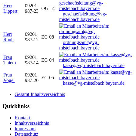
Herr
09201
OG 14
Lippert
987-23
geschaeftsleitung@vg-
mistelbach.bayern.de
Herr
09201
EG 08
Rauh
987-12
ordnungsamt@vg-
mistelbach.bayern.de
Frau
09201
EG 04
Thiem
987-14
kasse@vg-mistelbach.bayern.de
Frau
09201
EG 05
Vogel
987-26
kasse@vg-mistelbach.bayern.de
Gesamt-Inhaltsverzeichnis
Quicklinks
Kontakt
Inhaltsverzeichnis
Impressum
Datenschutz