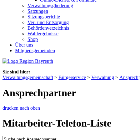
Verwaltungsgliederung
Satzungen
Sitzungsberichte
Ver- und Entsorgung
Behördenverzeichnis
Wahlergebnisse
Shop
Über uns
Mitgliedsgemeinden
Sie sind hier:
Verwaltungsgemeinschaft
>
Bürgerservice
>
Verwaltung
>
Ansprechp
Ansprechpartner
drucken
nach oben
Mitarbeiter-Telefon-Liste