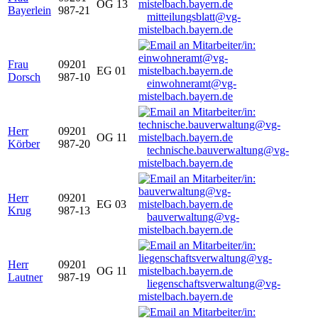
OG 13
Bayerlein
987-21
mitteilungsblatt@vg-
mistelbach.bayern.de
Frau
09201
EG 01
Dorsch
987-10
einwohneramt@vg-
mistelbach.bayern.de
Herr
09201
OG 11
Körber
987-20
technische.bauverwaltung@vg-
mistelbach.bayern.de
Herr
09201
EG 03
Krug
987-13
bauverwaltung@vg-
mistelbach.bayern.de
Herr
09201
OG 11
Lautner
987-19
liegenschaftsverwaltung@vg-
mistelbach.bayern.de