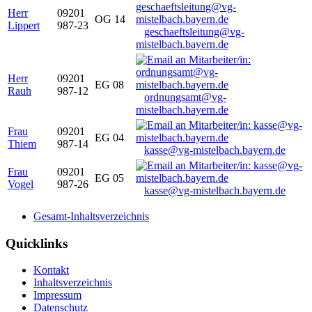
Herr
09201
OG 14
Lippert
987-23
geschaeftsleitung@vg-
mistelbach.bayern.de
Herr
09201
EG 08
Rauh
987-12
ordnungsamt@vg-
mistelbach.bayern.de
Frau
09201
EG 04
Thiem
987-14
kasse@vg-mistelbach.bayern.de
Frau
09201
EG 05
Vogel
987-26
kasse@vg-mistelbach.bayern.de
Gesamt-Inhaltsverzeichnis
Quicklinks
Kontakt
Inhaltsverzeichnis
Impressum
Datenschutz