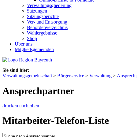
Verwaltungsgliederung
Satzungen
Sitzungsberichte
Ver- und Entsorgung
Behördenverzeichnis
Wahlergebnisse
Shop
Über uns
Mitgliedsgemeinden
Sie sind hier:
Verwaltungsgemeinschaft
>
Bürgerservice
>
Verwaltung
>
Ansprechp
Ansprechpartner
drucken
nach oben
Mitarbeiter-Telefon-Liste