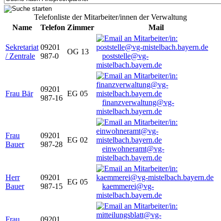
Telefonliste der Mitarbeiter/innen der Verwaltung
Name
Telefon
Zimmer
Mail
Sekretariat
09201
OG 13
/ Zentrale
987-0
poststelle@vg-
mistelbach.bayern.de
09201
Frau Bär
EG 05
987-16
finanzverwaltung@vg-
mistelbach.bayern.de
Frau
09201
EG 02
Bauer
987-28
einwohneramt@vg-
mistelbach.bayern.de
Herr
09201
EG 05
Bauer
987-15
kaemmerei@vg-
mistelbach.bayern.de
Frau
09201