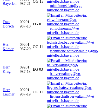
OG 13
Bayerlein
987-21
mitteilungsblatt@vg-
mistelbach.bayern.de
Frau
09201
EG 01
Dorsch
987-10
einwohneramt@vg-
mistelbach.bayern.de
Herr
09201
OG 11
Körber
987-20
technische.bauverwaltung@vg-
mistelbach.bayern.de
Herr
09201
EG 03
Krug
987-13
bauverwaltung@vg-
mistelbach.bayern.de
Herr
09201
OG 11
Lautner
987-19
liegenschaftsverwaltung@vg-
mistelbach.bayern.de