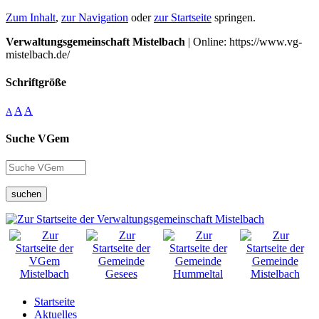
Zum Inhalt
,
zur Navigation
oder
zur Startseite
springen.
Verwaltungsgemeinschaft Mistelbach
| Online: https://www.vg-
mistelbach.de/
Schriftgröße
A
A
A
Suche VGem
suchen
Startseite
Aktuelles