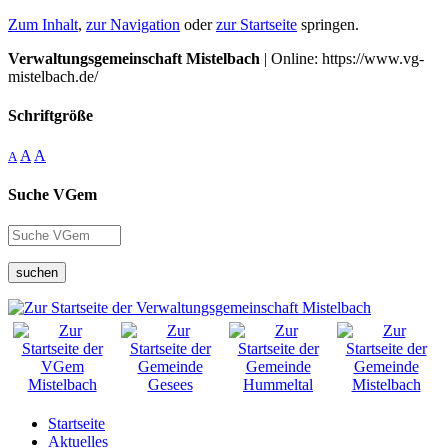
Zum Inhalt
,
zur Navigation
oder
zur Startseite
springen.
Verwaltungsgemeinschaft Mistelbach
| Online: https://www.vg-
mistelbach.de/
Schriftgröße
A
A
A
Suche VGem
suchen
Startseite
Aktuelles