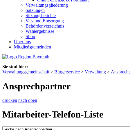
Verwaltungsgliederung
Satzungen
Sitzungsberichte
Ver- und Entsorgung
Behördenverzeichnis
Wahlergebnisse
Shop
Über uns
Mitgliedsgemeinden
Sie sind hier:
Verwaltungsgemeinschaft
>
Bürgerservice
>
Verwaltung
>
Ansprechp
Ansprechpartner
drucken
nach oben
Mitarbeiter-Telefon-Liste