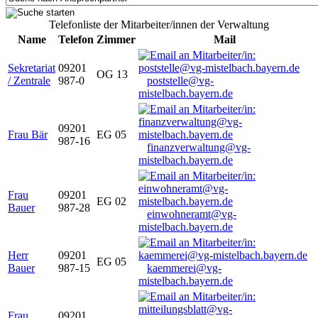
Telefonliste der Mitarbeiter/innen der Verwaltung
Name
Telefon
Zimmer
Mail
Sekretariat
09201
OG 13
/ Zentrale
987-0
poststelle@vg-
mistelbach.bayern.de
09201
Frau Bär
EG 05
987-16
finanzverwaltung@vg-
mistelbach.bayern.de
Frau
09201
EG 02
Bauer
987-28
einwohneramt@vg-
mistelbach.bayern.de
Herr
09201
EG 05
Bauer
987-15
kaemmerei@vg-
mistelbach.bayern.de
Frau
09201