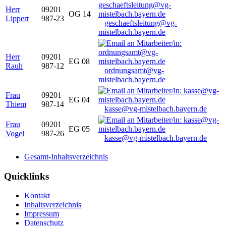
Herr
09201
OG 14
Lippert
987-23
geschaeftsleitung@vg-
mistelbach.bayern.de
Herr
09201
EG 08
Rauh
987-12
ordnungsamt@vg-
mistelbach.bayern.de
Frau
09201
EG 04
Thiem
987-14
kasse@vg-mistelbach.bayern.de
Frau
09201
EG 05
Vogel
987-26
kasse@vg-mistelbach.bayern.de
Gesamt-Inhaltsverzeichnis
Quicklinks
Kontakt
Inhaltsverzeichnis
Impressum
Datenschutz