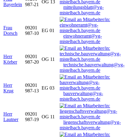
OG 13
Bayerlein
987-21
mitteilungsblatt@vg-
mistelbach.bayern.de
Frau
09201
EG 01
Dorsch
987-10
einwohneramt@vg-
mistelbach.bayern.de
Herr
09201
OG 11
Körber
987-20
technische.bauverwaltung@vg-
mistelbach.bayern.de
Herr
09201
EG 03
Krug
987-13
bauverwaltung@vg-
mistelbach.bayern.de
Herr
09201
OG 11
Lautner
987-19
liegenschaftsverwaltung@vg-
mistelbach.bayern.de