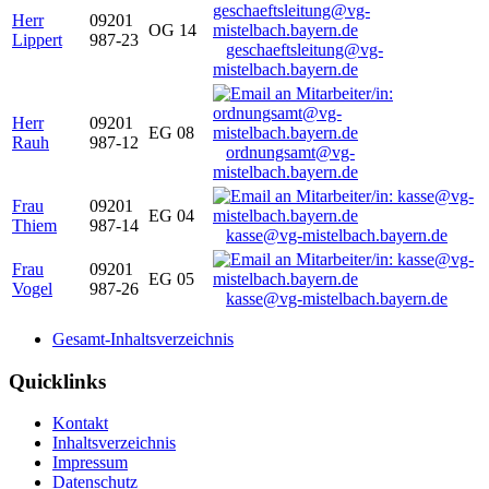
Herr
09201
OG 14
Lippert
987-23
geschaeftsleitung@vg-
mistelbach.bayern.de
Herr
09201
EG 08
Rauh
987-12
ordnungsamt@vg-
mistelbach.bayern.de
Frau
09201
EG 04
Thiem
987-14
kasse@vg-mistelbach.bayern.de
Frau
09201
EG 05
Vogel
987-26
kasse@vg-mistelbach.bayern.de
Gesamt-Inhaltsverzeichnis
Quicklinks
Kontakt
Inhaltsverzeichnis
Impressum
Datenschutz