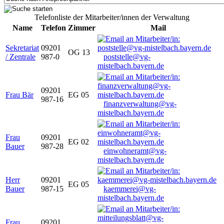
Telefonliste der Mitarbeiter/innen der Verwaltung
Name
Telefon
Zimmer
Mail
Sekretariat
09201
OG 13
/ Zentrale
987-0
poststelle@vg-
mistelbach.bayern.de
09201
Frau Bär
EG 05
987-16
finanzverwaltung@vg-
mistelbach.bayern.de
Frau
09201
EG 02
Bauer
987-28
einwohneramt@vg-
mistelbach.bayern.de
Herr
09201
EG 05
Bauer
987-15
kaemmerei@vg-
mistelbach.bayern.de
Frau
09201