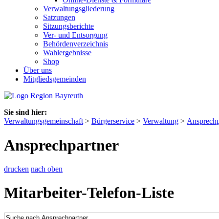
Verwaltungsgliederung
Satzungen
Sitzungsberichte
Ver- und Entsorgung
Behördenverzeichnis
Wahlergebnisse
Shop
Über uns
Mitgliedsgemeinden
Sie sind hier:
Verwaltungsgemeinschaft
>
Bürgerservice
>
Verwaltung
>
Ansprechp
Ansprechpartner
drucken
nach oben
Mitarbeiter-Telefon-Liste