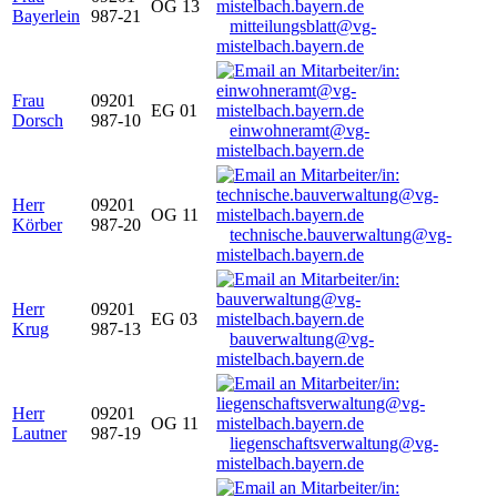
OG 13
Bayerlein
987-21
mitteilungsblatt@vg-
mistelbach.bayern.de
Frau
09201
EG 01
Dorsch
987-10
einwohneramt@vg-
mistelbach.bayern.de
Herr
09201
OG 11
Körber
987-20
technische.bauverwaltung@vg-
mistelbach.bayern.de
Herr
09201
EG 03
Krug
987-13
bauverwaltung@vg-
mistelbach.bayern.de
Herr
09201
OG 11
Lautner
987-19
liegenschaftsverwaltung@vg-
mistelbach.bayern.de