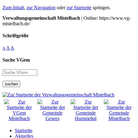
Zum Inhalt
,
zur Navigation
oder
zur Startseite
springen.
Verwaltungsgemeinschaft Mistelbach
| Online: https://www.vg-
mistelbach.de/
Schriftgröße
A
A
A
Suche VGem
suchen
Startseite
Aktuelles