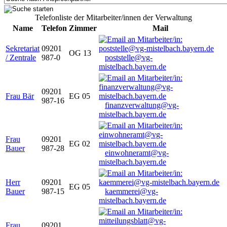
Telefonliste der Mitarbeiter/innen der Verwaltung
Name
Telefon
Zimmer
Mail
Sekretariat
09201
OG 13
/ Zentrale
987-0
poststelle@vg-
mistelbach.bayern.de
09201
Frau Bär
EG 05
987-16
finanzverwaltung@vg-
mistelbach.bayern.de
Frau
09201
EG 02
Bauer
987-28
einwohneramt@vg-
mistelbach.bayern.de
Herr
09201
EG 05
Bauer
987-15
kaemmerei@vg-
mistelbach.bayern.de
Frau
09201