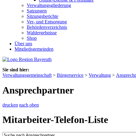
Verwaltungsgliederung
Satzungen
Sitzungsberichte
Ver- und Entsorgung
Behördenverzeichnis
Wahlergebnisse
Shop
Über uns
Mitgliedsgemeinden
Sie sind hier:
Verwaltungsgemeinschaft
>
Bürgerservice
>
Verwaltung
>
Ansprechp
Ansprechpartner
drucken
nach oben
Mitarbeiter-Telefon-Liste