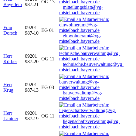
OG 13
Bayerlein
987-21
mitteilungsblatt@vg-
mistelbach.bayern.de
Frau
09201
EG 01
Dorsch
987-10
einwohneramt@vg-
mistelbach.bayern.de
Herr
09201
OG 11
Körber
987-20
technische.bauverwaltung@vg-
mistelbach.bayern.de
Herr
09201
EG 03
Krug
987-13
bauverwaltung@vg-
mistelbach.bayern.de
Herr
09201
OG 11
Lautner
987-19
liegenschaftsverwaltung@vg-
mistelbach.bayern.de