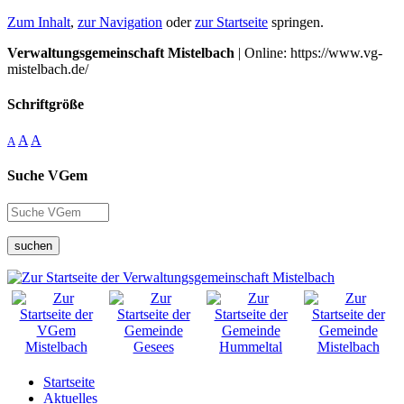
Zum Inhalt
,
zur Navigation
oder
zur Startseite
springen.
Verwaltungsgemeinschaft Mistelbach
| Online: https://www.vg-
mistelbach.de/
Schriftgröße
A
A
A
Suche VGem
suchen
Startseite
Aktuelles