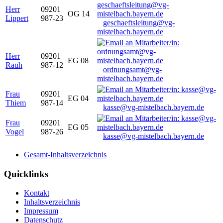
Herr
09201
OG 14
Lippert
987-23
geschaeftsleitung@vg-
mistelbach.bayern.de
Herr
09201
EG 08
Rauh
987-12
ordnungsamt@vg-
mistelbach.bayern.de
Frau
09201
EG 04
Thiem
987-14
kasse@vg-mistelbach.bayern.de
Frau
09201
EG 05
Vogel
987-26
kasse@vg-mistelbach.bayern.de
Gesamt-Inhaltsverzeichnis
Quicklinks
Kontakt
Inhaltsverzeichnis
Impressum
Datenschutz