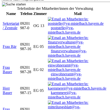
Telefonliste der Mitarbeiter/innen der Verwaltung
Name
Telefon
Zimmer
Mail
Sekretariat
09201
OG 13
/ Zentrale
987-0
poststelle@vg-
mistelbach.bayern.de
09201
Frau Bär
EG 05
987-16
finanzverwaltung@vg-
mistelbach.bayern.de
Frau
09201
EG 02
Bauer
987-28
einwohneramt@vg-
mistelbach.bayern.de
Herr
09201
EG 05
Bauer
987-15
kaemmerei@vg-
mistelbach.bayern.de
Frau
09201