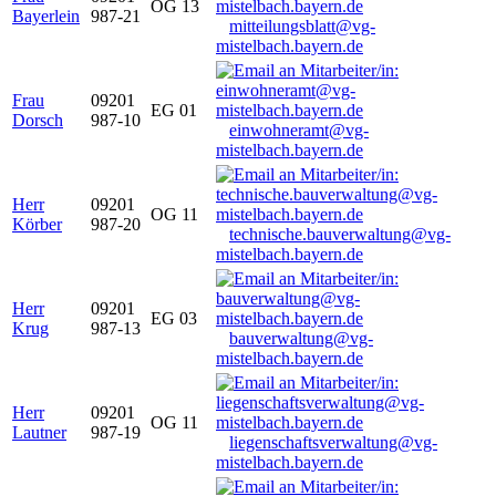
OG 13
Bayerlein
987-21
mitteilungsblatt@vg-
mistelbach.bayern.de
Frau
09201
EG 01
Dorsch
987-10
einwohneramt@vg-
mistelbach.bayern.de
Herr
09201
OG 11
Körber
987-20
technische.bauverwaltung@vg-
mistelbach.bayern.de
Herr
09201
EG 03
Krug
987-13
bauverwaltung@vg-
mistelbach.bayern.de
Herr
09201
OG 11
Lautner
987-19
liegenschaftsverwaltung@vg-
mistelbach.bayern.de