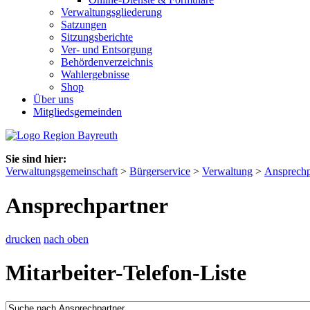
Verwaltungsgliederung
Satzungen
Sitzungsberichte
Ver- und Entsorgung
Behördenverzeichnis
Wahlergebnisse
Shop
Über uns
Mitgliedsgemeinden
Sie sind hier:
Verwaltungsgemeinschaft
>
Bürgerservice
>
Verwaltung
>
Ansprechp
Ansprechpartner
drucken
nach oben
Mitarbeiter-Telefon-Liste