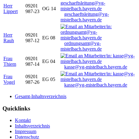
Herr
09201
OG 14
Lippert
987-23
geschaeftsleitung@vg-
mistelbach.bayern.de
Herr
09201
EG 08
Rauh
987-12
ordnungsamt@vg-
mistelbach.bayern.de
Frau
09201
EG 04
Thiem
987-14
kasse@vg-mistelbach.bayern.de
Frau
09201
EG 05
Vogel
987-26
kasse@vg-mistelbach.bayern.de
Gesamt-Inhaltsverzeichnis
Quicklinks
Kontakt
Inhaltsverzeichnis
Impressum
Datenschutz