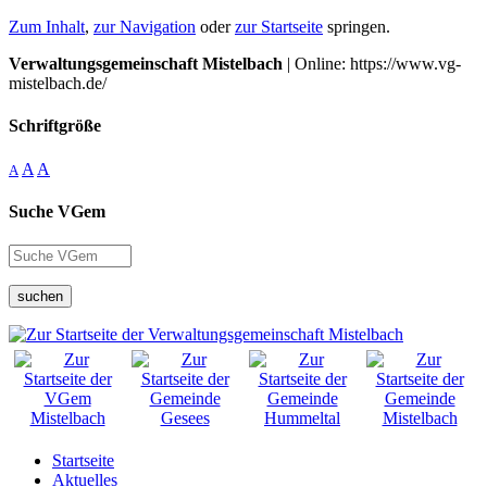
Zum Inhalt
,
zur Navigation
oder
zur Startseite
springen.
Verwaltungsgemeinschaft Mistelbach
| Online: https://www.vg-
mistelbach.de/
Schriftgröße
A
A
A
Suche VGem
suchen
Startseite
Aktuelles