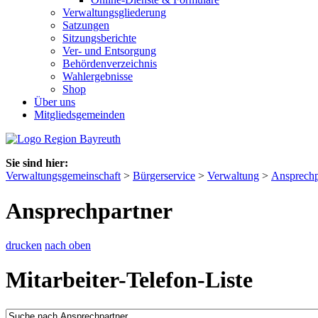
Verwaltungsgliederung
Satzungen
Sitzungsberichte
Ver- und Entsorgung
Behördenverzeichnis
Wahlergebnisse
Shop
Über uns
Mitgliedsgemeinden
Sie sind hier:
Verwaltungsgemeinschaft
>
Bürgerservice
>
Verwaltung
>
Ansprechp
Ansprechpartner
drucken
nach oben
Mitarbeiter-Telefon-Liste