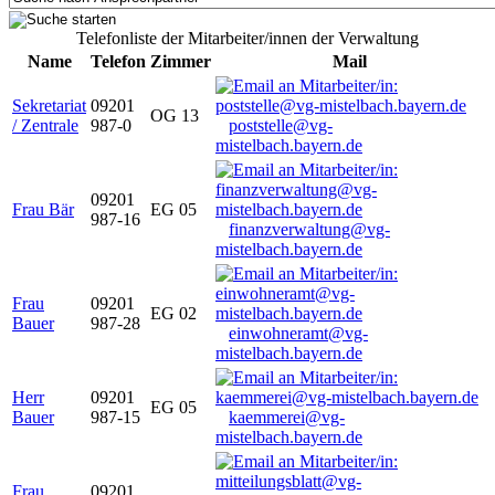
Telefonliste der Mitarbeiter/innen der Verwaltung
Name
Telefon
Zimmer
Mail
Sekretariat
09201
OG 13
/ Zentrale
987-0
poststelle@vg-
mistelbach.bayern.de
09201
Frau Bär
EG 05
987-16
finanzverwaltung@vg-
mistelbach.bayern.de
Frau
09201
EG 02
Bauer
987-28
einwohneramt@vg-
mistelbach.bayern.de
Herr
09201
EG 05
Bauer
987-15
kaemmerei@vg-
mistelbach.bayern.de
Frau
09201