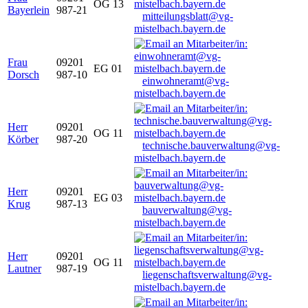
OG 13
Bayerlein
987-21
mitteilungsblatt@vg-
mistelbach.bayern.de
Frau
09201
EG 01
Dorsch
987-10
einwohneramt@vg-
mistelbach.bayern.de
Herr
09201
OG 11
Körber
987-20
technische.bauverwaltung@vg-
mistelbach.bayern.de
Herr
09201
EG 03
Krug
987-13
bauverwaltung@vg-
mistelbach.bayern.de
Herr
09201
OG 11
Lautner
987-19
liegenschaftsverwaltung@vg-
mistelbach.bayern.de