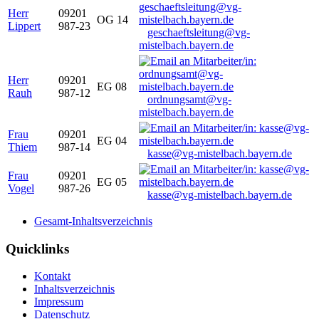
Herr
09201
OG 14
Lippert
987-23
geschaeftsleitung@vg-
mistelbach.bayern.de
Herr
09201
EG 08
Rauh
987-12
ordnungsamt@vg-
mistelbach.bayern.de
Frau
09201
EG 04
Thiem
987-14
kasse@vg-mistelbach.bayern.de
Frau
09201
EG 05
Vogel
987-26
kasse@vg-mistelbach.bayern.de
Gesamt-Inhaltsverzeichnis
Quicklinks
Kontakt
Inhaltsverzeichnis
Impressum
Datenschutz