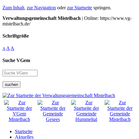
Zum Inhalt
,
zur Navigation
oder
zur Startseite
springen.
Verwaltungsgemeinschaft Mistelbach
| Online: https://www.vg-
mistelbach.de/
Schriftgröße
A
A
A
Suche VGem
suchen
Startseite
Aktuelles