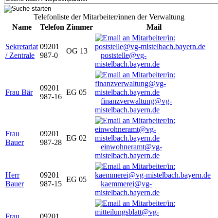
Telefonliste der Mitarbeiter/innen der Verwaltung
Name
Telefon
Zimmer
Mail
Sekretariat
09201
OG 13
/ Zentrale
987-0
poststelle@vg-
mistelbach.bayern.de
09201
Frau Bär
EG 05
987-16
finanzverwaltung@vg-
mistelbach.bayern.de
Frau
09201
EG 02
Bauer
987-28
einwohneramt@vg-
mistelbach.bayern.de
Herr
09201
EG 05
Bauer
987-15
kaemmerei@vg-
mistelbach.bayern.de
Frau
09201