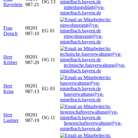
OG 13
Bayerlein
987-21
mitteilungsblatt@vg-
mistelbach.bayern.de
Frau
09201
EG 01
Dorsch
987-10
einwohneramt@vg-
mistelbach.bayern.de
Herr
09201
OG 11
Körber
987-20
technische.bauverwaltung@vg-
mistelbach.bayern.de
Herr
09201
EG 03
Krug
987-13
bauverwaltung@vg-
mistelbach.bayern.de
Herr
09201
OG 11
Lautner
987-19
liegenschaftsverwaltung@vg-
mistelbach.bayern.de