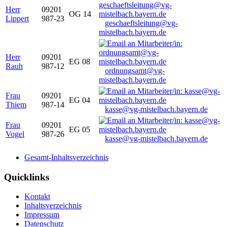
Herr
09201
OG 14
Lippert
987-23
geschaeftsleitung@vg-
mistelbach.bayern.de
Herr
09201
EG 08
Rauh
987-12
ordnungsamt@vg-
mistelbach.bayern.de
Frau
09201
EG 04
Thiem
987-14
kasse@vg-mistelbach.bayern.de
Frau
09201
EG 05
Vogel
987-26
kasse@vg-mistelbach.bayern.de
Gesamt-Inhaltsverzeichnis
Quicklinks
Kontakt
Inhaltsverzeichnis
Impressum
Datenschutz