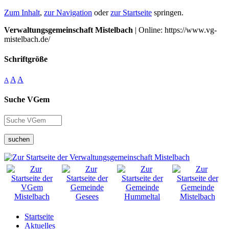
Zum Inhalt
,
zur Navigation
oder
zur Startseite
springen.
Verwaltungsgemeinschaft Mistelbach
| Online: https://www.vg-
mistelbach.de/
Schriftgröße
A
A
A
Suche VGem
suchen
Startseite
Aktuelles