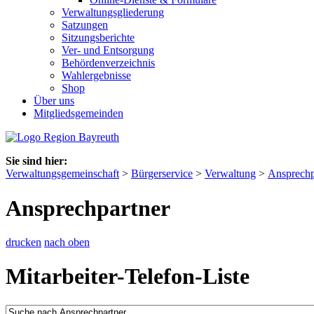
Verwaltungsgliederung
Satzungen
Sitzungsberichte
Ver- und Entsorgung
Behördenverzeichnis
Wahlergebnisse
Shop
Über uns
Mitgliedsgemeinden
Sie sind hier:
Verwaltungsgemeinschaft
>
Bürgerservice
>
Verwaltung
>
Ansprechp
Ansprechpartner
drucken
nach oben
Mitarbeiter-Telefon-Liste