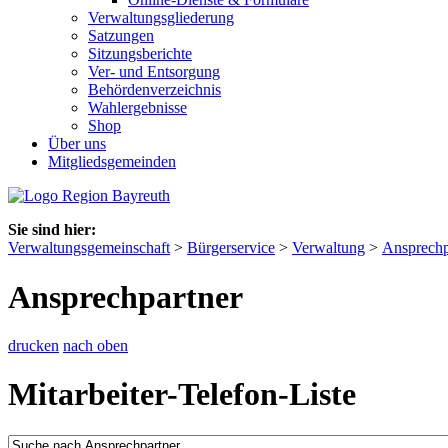
Verwaltungsgliederung
Satzungen
Sitzungsberichte
Ver- und Entsorgung
Behördenverzeichnis
Wahlergebnisse
Shop
Über uns
Mitgliedsgemeinden
Sie sind hier:
Verwaltungsgemeinschaft
>
Bürgerservice
>
Verwaltung
>
Ansprechp
Ansprechpartner
drucken
nach oben
Mitarbeiter-Telefon-Liste