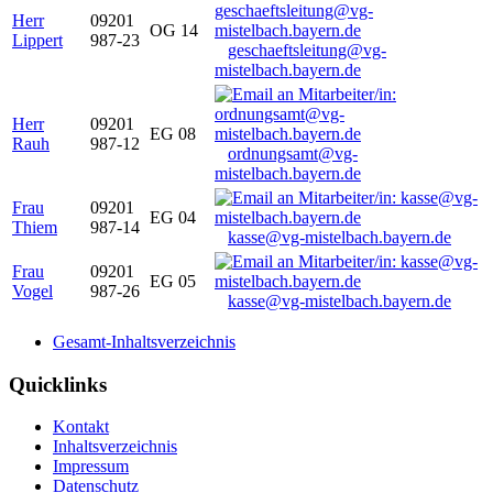
Herr
09201
OG 14
Lippert
987-23
geschaeftsleitung@vg-
mistelbach.bayern.de
Herr
09201
EG 08
Rauh
987-12
ordnungsamt@vg-
mistelbach.bayern.de
Frau
09201
EG 04
Thiem
987-14
kasse@vg-mistelbach.bayern.de
Frau
09201
EG 05
Vogel
987-26
kasse@vg-mistelbach.bayern.de
Gesamt-Inhaltsverzeichnis
Quicklinks
Kontakt
Inhaltsverzeichnis
Impressum
Datenschutz