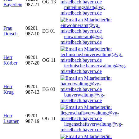
OG 13
Bayerlein
987-21
mitteilungsblatt@vg-
mistelbach.bayern.de
Frau
09201
EG 01
Dorsch
987-10
einwohneramt@vg-
mistelbach.bayern.de
Herr
09201
OG 11
Körber
987-20
technische.bauverwaltung@vg-
mistelbach.bayern.de
Herr
09201
EG 03
Krug
987-13
bauverwaltung@vg-
mistelbach.bayern.de
Herr
09201
OG 11
Lautner
987-19
liegenschaftsverwaltung@vg-
mistelbach.bayern.de