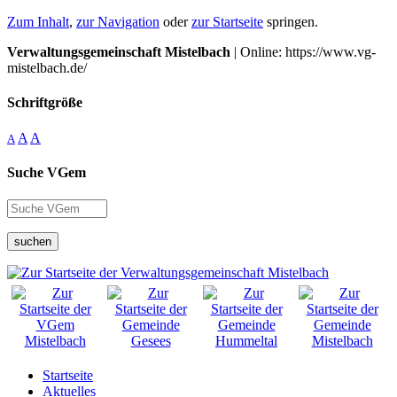
Zum Inhalt
,
zur Navigation
oder
zur Startseite
springen.
Verwaltungsgemeinschaft Mistelbach
| Online: https://www.vg-
mistelbach.de/
Schriftgröße
A
A
A
Suche VGem
suchen
Startseite
Aktuelles