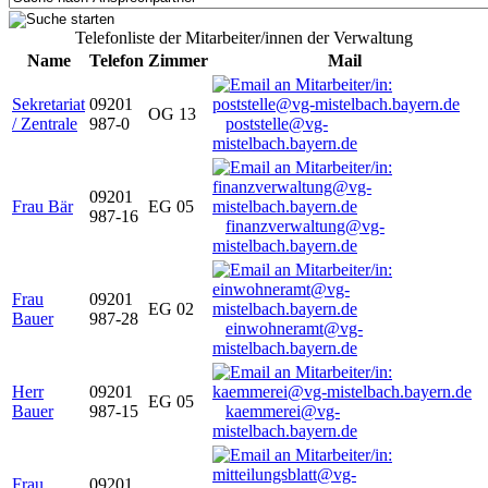
Telefonliste der Mitarbeiter/innen der Verwaltung
Name
Telefon
Zimmer
Mail
Sekretariat
09201
OG 13
/ Zentrale
987-0
poststelle@vg-
mistelbach.bayern.de
09201
Frau Bär
EG 05
987-16
finanzverwaltung@vg-
mistelbach.bayern.de
Frau
09201
EG 02
Bauer
987-28
einwohneramt@vg-
mistelbach.bayern.de
Herr
09201
EG 05
Bauer
987-15
kaemmerei@vg-
mistelbach.bayern.de
Frau
09201