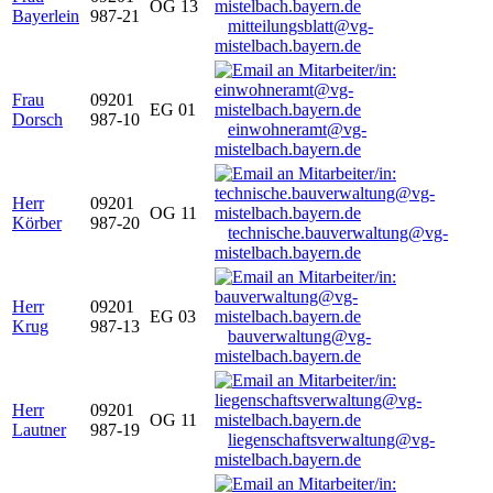
OG 13
Bayerlein
987-21
mitteilungsblatt@vg-
mistelbach.bayern.de
Frau
09201
EG 01
Dorsch
987-10
einwohneramt@vg-
mistelbach.bayern.de
Herr
09201
OG 11
Körber
987-20
technische.bauverwaltung@vg-
mistelbach.bayern.de
Herr
09201
EG 03
Krug
987-13
bauverwaltung@vg-
mistelbach.bayern.de
Herr
09201
OG 11
Lautner
987-19
liegenschaftsverwaltung@vg-
mistelbach.bayern.de