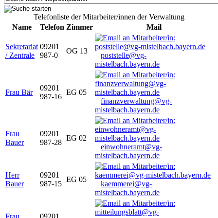
Telefonliste der Mitarbeiter/innen der Verwaltung
Name
Telefon
Zimmer
Mail
Sekretariat
09201
OG 13
/ Zentrale
987-0
poststelle@vg-
mistelbach.bayern.de
09201
Frau Bär
EG 05
987-16
finanzverwaltung@vg-
mistelbach.bayern.de
Frau
09201
EG 02
Bauer
987-28
einwohneramt@vg-
mistelbach.bayern.de
Herr
09201
EG 05
Bauer
987-15
kaemmerei@vg-
mistelbach.bayern.de
Frau
09201