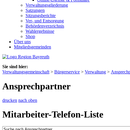
Verwaltungsgliederung
Satzungen
Sitzungsberichte
Ver- und Entsorgung
Behördenverzeichnis
Wahlergebnisse
Shop
Über uns
Mitgliedsgemeinden
Sie sind hier:
Verwaltungsgemeinschaft
>
Bürgerservice
>
Verwaltung
>
Ansprechp
Ansprechpartner
drucken
nach oben
Mitarbeiter-Telefon-Liste