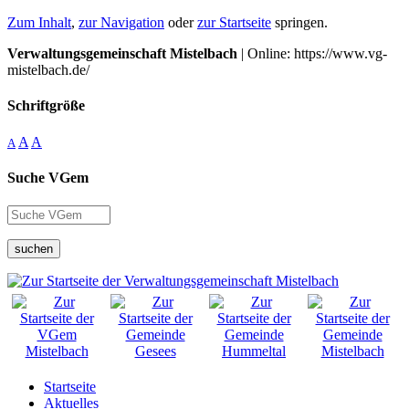
Zum Inhalt
,
zur Navigation
oder
zur Startseite
springen.
Verwaltungsgemeinschaft Mistelbach
| Online: https://www.vg-
mistelbach.de/
Schriftgröße
A
A
A
Suche VGem
suchen
Startseite
Aktuelles