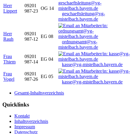
Herr
09201
OG 14
Lippert
987-23
geschaeftsleitung@vg-
mistelbach.bayern.de
Herr
09201
EG 08
Rauh
987-12
ordnungsamt@vg-
mistelbach.bayern.de
Frau
09201
EG 04
Thiem
987-14
kasse@vg-mistelbach.bayern.de
Frau
09201
EG 05
Vogel
987-26
kasse@vg-mistelbach.bayern.de
Gesamt-Inhaltsverzeichnis
Quicklinks
Kontakt
Inhaltsverzeichnis
Impressum
Datenschutz