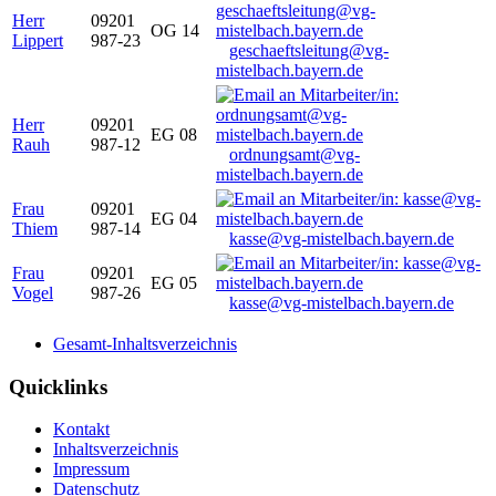
Herr
09201
OG 14
Lippert
987-23
geschaeftsleitung@vg-
mistelbach.bayern.de
Herr
09201
EG 08
Rauh
987-12
ordnungsamt@vg-
mistelbach.bayern.de
Frau
09201
EG 04
Thiem
987-14
kasse@vg-mistelbach.bayern.de
Frau
09201
EG 05
Vogel
987-26
kasse@vg-mistelbach.bayern.de
Gesamt-Inhaltsverzeichnis
Quicklinks
Kontakt
Inhaltsverzeichnis
Impressum
Datenschutz