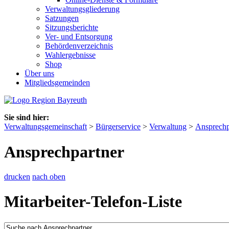
Verwaltungsgliederung
Satzungen
Sitzungsberichte
Ver- und Entsorgung
Behördenverzeichnis
Wahlergebnisse
Shop
Über uns
Mitgliedsgemeinden
Sie sind hier:
Verwaltungsgemeinschaft
>
Bürgerservice
>
Verwaltung
>
Ansprechp
Ansprechpartner
drucken
nach oben
Mitarbeiter-Telefon-Liste