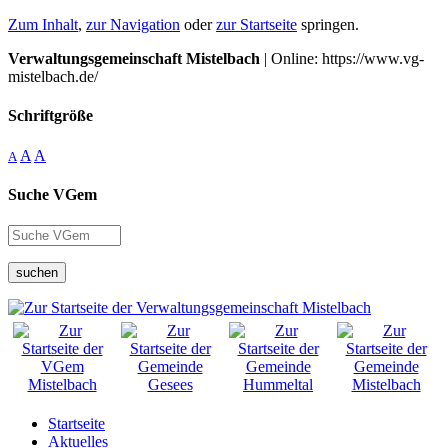
Zum Inhalt
,
zur Navigation
oder
zur Startseite
springen.
Verwaltungsgemeinschaft Mistelbach
| Online: https://www.vg-
mistelbach.de/
Schriftgröße
A
A
A
Suche VGem
suchen
Startseite
Aktuelles