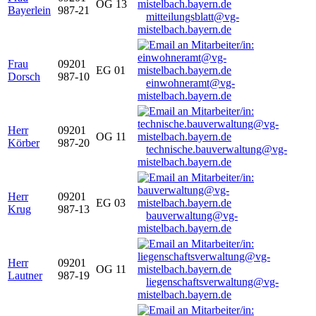
OG 13
Bayerlein
987-21
mitteilungsblatt@vg-
mistelbach.bayern.de
Frau
09201
EG 01
Dorsch
987-10
einwohneramt@vg-
mistelbach.bayern.de
Herr
09201
OG 11
Körber
987-20
technische.bauverwaltung@vg-
mistelbach.bayern.de
Herr
09201
EG 03
Krug
987-13
bauverwaltung@vg-
mistelbach.bayern.de
Herr
09201
OG 11
Lautner
987-19
liegenschaftsverwaltung@vg-
mistelbach.bayern.de