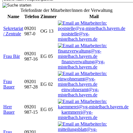
Telefonliste der Mitarbeiter/innen der Verwaltung
Name
Telefon
Zimmer
Mail
Sekretariat
09201
OG 13
/ Zentrale
987-0
poststelle@vg-
mistelbach.bayern.de
09201
Frau Bär
EG 05
987-16
finanzverwaltung@vg-
mistelbach.bayern.de
Frau
09201
EG 02
Bauer
987-28
einwohneramt@vg-
mistelbach.bayern.de
Herr
09201
EG 05
Bauer
987-15
kaemmerei@vg-
mistelbach.bayern.de
Frau
09201