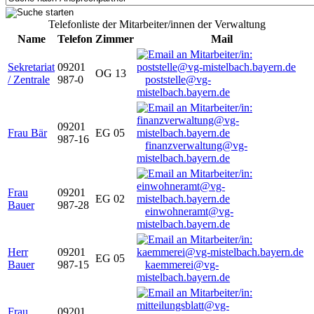
Telefonliste der Mitarbeiter/innen der Verwaltung
Name
Telefon
Zimmer
Mail
Sekretariat
09201
OG 13
/ Zentrale
987-0
poststelle@vg-
mistelbach.bayern.de
09201
Frau Bär
EG 05
987-16
finanzverwaltung@vg-
mistelbach.bayern.de
Frau
09201
EG 02
Bauer
987-28
einwohneramt@vg-
mistelbach.bayern.de
Herr
09201
EG 05
Bauer
987-15
kaemmerei@vg-
mistelbach.bayern.de
Frau
09201