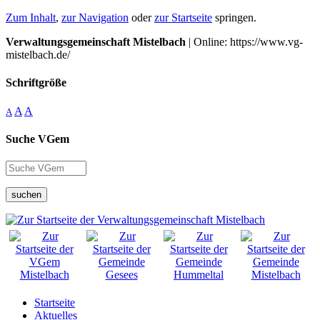
Zum Inhalt
,
zur Navigation
oder
zur Startseite
springen.
Verwaltungsgemeinschaft Mistelbach
| Online: https://www.vg-
mistelbach.de/
Schriftgröße
A
A
A
Suche VGem
suchen
Startseite
Aktuelles