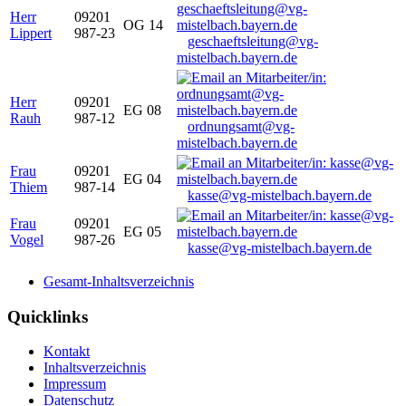
Herr
09201
OG 14
Lippert
987-23
geschaeftsleitung@vg-
mistelbach.bayern.de
Herr
09201
EG 08
Rauh
987-12
ordnungsamt@vg-
mistelbach.bayern.de
Frau
09201
EG 04
Thiem
987-14
kasse@vg-mistelbach.bayern.de
Frau
09201
EG 05
Vogel
987-26
kasse@vg-mistelbach.bayern.de
Gesamt-Inhaltsverzeichnis
Quicklinks
Kontakt
Inhaltsverzeichnis
Impressum
Datenschutz