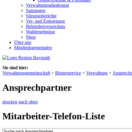
Verwaltungsgliederung
Satzungen
Sitzungsberichte
Ver- und Entsorgung
Behördenverzeichnis
Wahlergebnisse
Shop
Über uns
Mitgliedsgemeinden
Sie sind hier:
Verwaltungsgemeinschaft
>
Bürgerservice
>
Verwaltung
>
Ansprechp
Ansprechpartner
drucken
nach oben
Mitarbeiter-Telefon-Liste