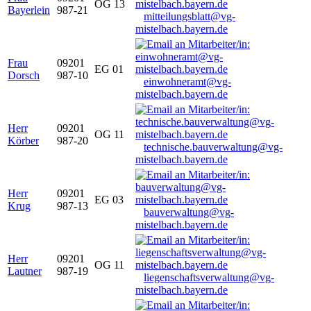
OG 13
Bayerlein
987-21
mitteilungsblatt@vg-
mistelbach.bayern.de
Frau
09201
EG 01
Dorsch
987-10
einwohneramt@vg-
mistelbach.bayern.de
Herr
09201
OG 11
Körber
987-20
technische.bauverwaltung@vg-
mistelbach.bayern.de
Herr
09201
EG 03
Krug
987-13
bauverwaltung@vg-
mistelbach.bayern.de
Herr
09201
OG 11
Lautner
987-19
liegenschaftsverwaltung@vg-
mistelbach.bayern.de