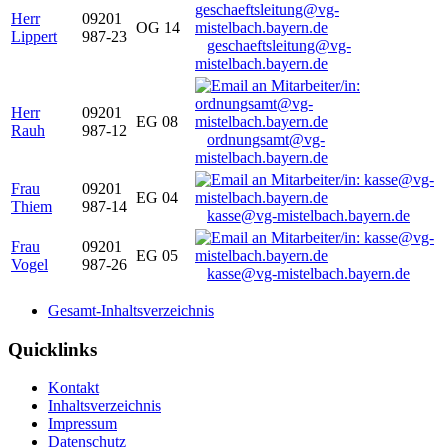
Herr
09201
OG 14
Lippert
987-23
geschaeftsleitung@vg-
mistelbach.bayern.de
Herr
09201
EG 08
Rauh
987-12
ordnungsamt@vg-
mistelbach.bayern.de
Frau
09201
EG 04
Thiem
987-14
kasse@vg-mistelbach.bayern.de
Frau
09201
EG 05
Vogel
987-26
kasse@vg-mistelbach.bayern.de
Gesamt-Inhaltsverzeichnis
Quicklinks
Kontakt
Inhaltsverzeichnis
Impressum
Datenschutz