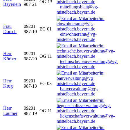
OG 13
Bayerlein
987-21
mitteilungsblatt@vg-
mistelbach.bayern.de
Frau
09201
EG 01
Dorsch
987-10
einwohneramt@vg-
mistelbach.bayern.de
Herr
09201
OG 11
Körber
987-20
technische.bauverwaltung@vg-
mistelbach.bayern.de
Herr
09201
EG 03
Krug
987-13
bauverwaltung@vg-
mistelbach.bayern.de
Herr
09201
OG 11
Lautner
987-19
liegenschaftsverwaltung@vg-
mistelbach.bayern.de