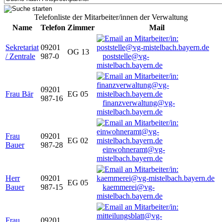
Telefonliste der Mitarbeiter/innen der Verwaltung
Name
Telefon
Zimmer
Mail
Sekretariat
09201
OG 13
/ Zentrale
987-0
poststelle@vg-
mistelbach.bayern.de
09201
Frau Bär
EG 05
987-16
finanzverwaltung@vg-
mistelbach.bayern.de
Frau
09201
EG 02
Bauer
987-28
einwohneramt@vg-
mistelbach.bayern.de
Herr
09201
EG 05
Bauer
987-15
kaemmerei@vg-
mistelbach.bayern.de
Frau
09201