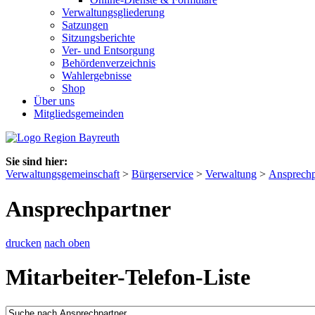
Verwaltungsgliederung
Satzungen
Sitzungsberichte
Ver- und Entsorgung
Behördenverzeichnis
Wahlergebnisse
Shop
Über uns
Mitgliedsgemeinden
Sie sind hier:
Verwaltungsgemeinschaft
>
Bürgerservice
>
Verwaltung
>
Ansprechp
Ansprechpartner
drucken
nach oben
Mitarbeiter-Telefon-Liste