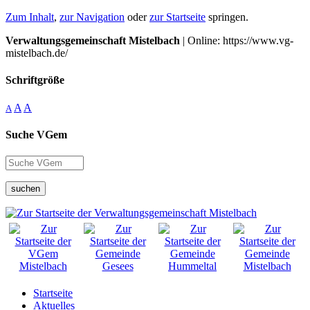
Zum Inhalt
,
zur Navigation
oder
zur Startseite
springen.
Verwaltungsgemeinschaft Mistelbach
| Online: https://www.vg-
mistelbach.de/
Schriftgröße
A
A
A
Suche VGem
suchen
Startseite
Aktuelles