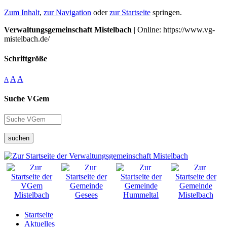
Zum Inhalt
,
zur Navigation
oder
zur Startseite
springen.
Verwaltungsgemeinschaft Mistelbach
| Online: https://www.vg-
mistelbach.de/
Schriftgröße
A
A
A
Suche VGem
suchen
Startseite
Aktuelles