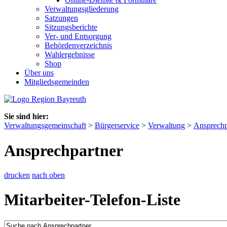
Verwaltungsgliederung
Satzungen
Sitzungsberichte
Ver- und Entsorgung
Behördenverzeichnis
Wahlergebnisse
Shop
Über uns
Mitgliedsgemeinden
Sie sind hier:
Verwaltungsgemeinschaft
>
Bürgerservice
>
Verwaltung
>
Ansprechp
Ansprechpartner
drucken
nach oben
Mitarbeiter-Telefon-Liste