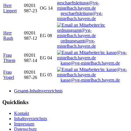
Herr
09201
OG 14
Lippert
987-23
geschaeftsleitung@vg-
mistelbach.bayern.de
Herr
09201
EG 08
Rauh
987-12
ordnungsamt@vg-
mistelbach.bayern.de
Frau
09201
EG 04
Thiem
987-14
kasse@vg-mistelbach.bayern.de
Frau
09201
EG 05
Vogel
987-26
kasse@vg-mistelbach.bayern.de
Gesamt-Inhaltsverzeichnis
Quicklinks
Kontakt
Inhaltsverzeichnis
Impressum
Datenschutz