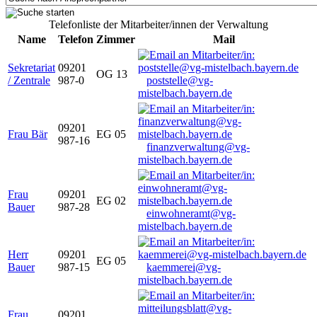
Telefonliste der Mitarbeiter/innen der Verwaltung
Name
Telefon
Zimmer
Mail
Sekretariat
09201
OG 13
/ Zentrale
987-0
poststelle@vg-
mistelbach.bayern.de
09201
Frau Bär
EG 05
987-16
finanzverwaltung@vg-
mistelbach.bayern.de
Frau
09201
EG 02
Bauer
987-28
einwohneramt@vg-
mistelbach.bayern.de
Herr
09201
EG 05
Bauer
987-15
kaemmerei@vg-
mistelbach.bayern.de
Frau
09201