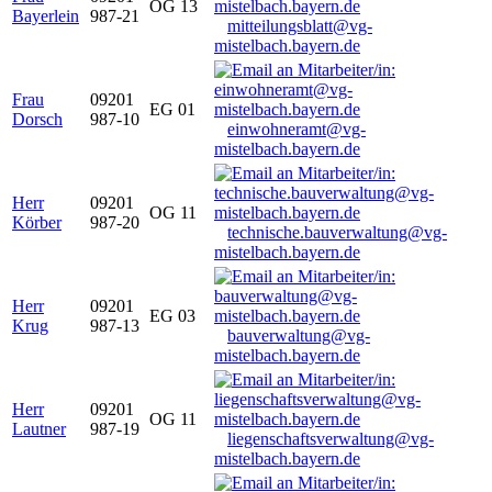
OG 13
Bayerlein
987-21
mitteilungsblatt@vg-
mistelbach.bayern.de
Frau
09201
EG 01
Dorsch
987-10
einwohneramt@vg-
mistelbach.bayern.de
Herr
09201
OG 11
Körber
987-20
technische.bauverwaltung@vg-
mistelbach.bayern.de
Herr
09201
EG 03
Krug
987-13
bauverwaltung@vg-
mistelbach.bayern.de
Herr
09201
OG 11
Lautner
987-19
liegenschaftsverwaltung@vg-
mistelbach.bayern.de